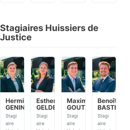
Stagiaires Huissiers de
Justice
Hermine
Esther
Maxime
Benoît
GENIN
GELDERS
GOUTERS
BASTIEN
Stagi
Stagi
Stagi
Stagi
aire
aire
aire
aire