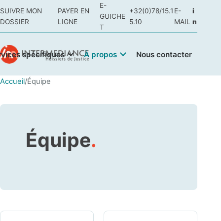
E-
SUIVRE MON
PAYER EN
+32(0)78/15.1
E-
i
GUICHE
DOSSIER
LIGNE
5.10
MAIL
n
T
rvices spécifiques
À propos
Nous contacter
Accueil
/
Équipe
Équipe
.