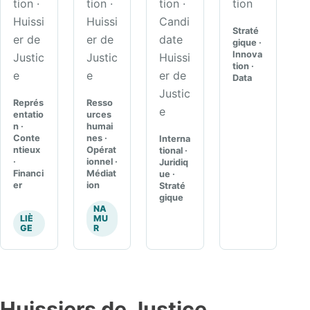
tion ·
tion ·
tion ·
tion
Huissi
Huissi
Candi
Straté
er de
er de
date
gique ·
Innova
Justic
Justic
Huissi
tion ·
e
e
er de
Data
Justic
Représ
Resso
e
entatio
urces
n ·
humai
Conte
nes ·
Interna
ntieux
Opérat
tional ·
·
ionnel ·
Juridiq
Financi
Médiat
ue ·
er
ion
Straté
gique
NA
LIÈ
MU
GE
R
Huissiers de Justice