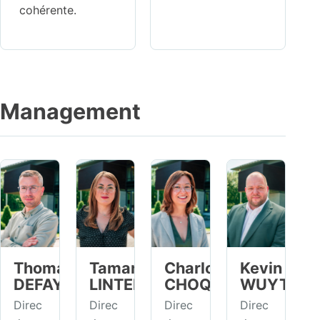
cohérente.
Management
Thomas
Tamara
Charlotte
Kevin
DEFAYS
LINTERMANS
CHOQUET
WUYTS
Direc
Direc
Direc
Direc