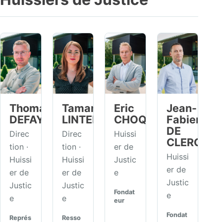
Thomas
Tamara
Eric
Jean-
DEFAYS
LINTERMANS
CHOQUET
Fabien
DE
Direc
Direc
Huissi
CLERCQ
tion ·
tion ·
er de
Huissi
Huissi
Huissi
Justic
er de
er de
er de
e
Justic
Justic
Justic
Fondat
e
e
e
eur
Fondat
Représ
Resso