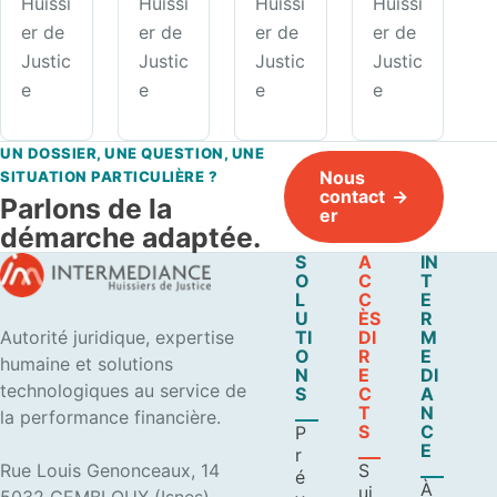
Huissi
Huissi
Huissi
Huissi
er de
er de
er de
er de
Justic
Justic
Justic
Justic
e
e
e
e
UN DOSSIER, UNE QUESTION, UNE
Nous
SITUATION PARTICULIÈRE ?
contact
Parlons de la
er
démarche adaptée.
S
A
IN
O
C
T
L
C
E
U
ÈS
R
Autorité juridique, expertise
TI
DI
M
O
R
E
humaine et solutions
N
E
DI
technologiques au service de
S
C
A
T
N
la performance financière.
S
C
P
E
r
Rue Louis Genonceaux, 14
S
é
À
ui