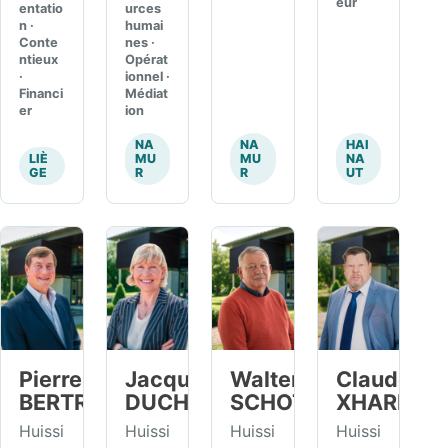
eur
entatio
urces
n ·
humai
Conte
nes ·
ntieux
Opérat
·
ionnel ·
Financi
Médiat
er
ion
NA
NA
HAI
LIÈ
MU
MU
NA
GE
R
R
UT
Pierre
Jacqueline
Walter
Claude
BERTRAND
DUCHATEAU
SCHOTTE
XHARDÉ
Huissi
Huissi
Huissi
Huissi