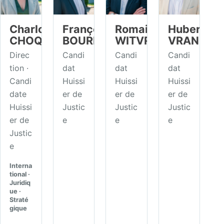
Charlotte
François
Romain
Hubert
CHOQUET
BOURDOUXHE
WITVROUW
VRANCKX
Direc
Candi
Candi
Candi
tion ·
dat
dat
dat
Candi
Huissi
Huissi
Huissi
date
er de
er de
er de
Huissi
Justic
Justic
Justic
er de
e
e
e
Justic
e
Interna
tional ·
Juridiq
ue ·
Straté
gique