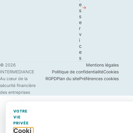
e
s
s
e
r
v
i
c
e
s
© 2026
Mentions légales
INTERMEDIANCE
Politique de confidentialité
Cookies
Au cœur de la
RGPD
Plan du site
Préférences cookies
sécurité financière
des entreprises
VOTRE
VIE
PRIVÉE
Cooki