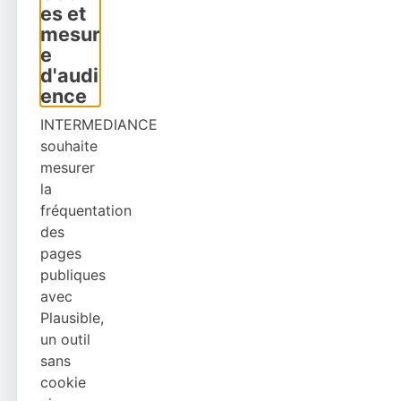
es et
mesur
e
d'audi
ence
INTERMEDIANCE
souhaite
mesurer
la
fréquentation
des
pages
publiques
avec
Plausible,
un outil
sans
cookie