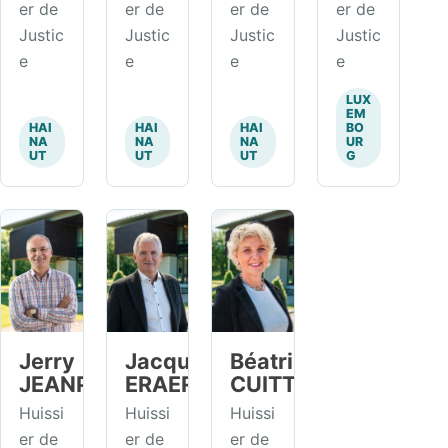
er de
er de
er de
er de
Justic
Justic
Justic
Justic
e
e
e
e
LUX
EM
HAI
HAI
HAI
BO
NA
NA
NA
UR
UT
UT
UT
G
Jerry
Jacques
Béatrice
JEANPIERRE
ERAERTS
CUITTE
Huissi
Huissi
Huissi
er de
er de
er de