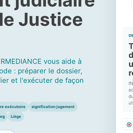
de Justice
O
T
d
NTERMEDIANCE vous aide à
u
ode : préparer le dossier,
r
fier et l'exécuter de façon
I
ac
du
ut
tre exécutoire
signification jugement
rg
Liège