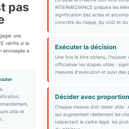
st pas
INTERMEDIANCE prépare les éléme
signification des actes et accomp
e
concrète du risque, du coût et du 
engager une
vérifie si le
Exécuter la décision
ion envisagée a
Une fois le titre obtenu, l'huissier
officialiser les étapes utiles : si
mesures d'exécution et suivi des 
cuter
e,
Décider avec proportio
ification,
mmandement,
Chaque mesure doit rester utile :
ure utile et
qui augmentent réellement les ch
i.
respectant le cadre légal, les prot