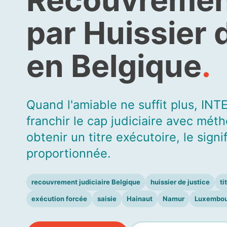
par Huissier 
en Belgique
.
Quand l'amiable ne suffit plus, I
franchir le cap judiciaire avec méth
obtenir un titre exécutoire, le signi
proportionnée.
recouvrement judiciaire Belgique
huissier de justice
ti
exécution forcée
saisie
Hainaut
Namur
Luxembou