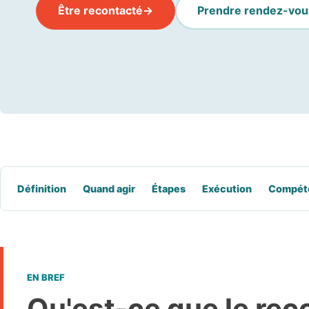
Être recontacté
Prendre rendez-vou
Définition
Quand agir
Étapes
Exécution
Compét
EN BREF
Qu'est-ce que le re