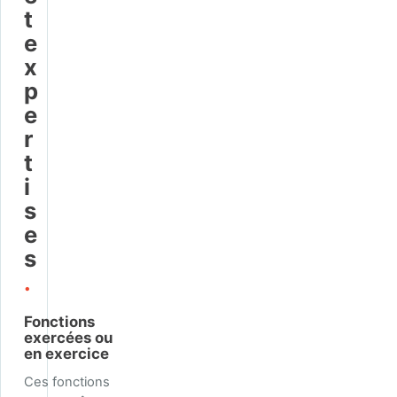
t
e
x
p
e
r
t
i
s
e
s
.
Fonctions
exercées ou
en exercice
Ces fonctions