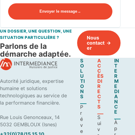
Envoyer le message
UN DOSSIER, UNE QUESTION, UNE
Nous
SITUATION PARTICULIÈRE ?
contact
Parlons de la
er
démarche adaptée.
S
A
IN
O
C
T
L
C
E
U
ÈS
R
Autorité juridique, expertise
TI
DI
M
O
R
E
humaine et solutions
N
E
DI
technologiques au service de
S
C
A
T
N
la performance financière.
S
C
P
E
r
Rue Louis Genonceaux, 14
S
é
À
ui
5032 GEMBLOUX (Isnes)
v
p
v
e
+32(0)78/15.15.10
r