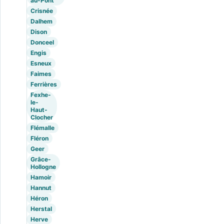
au-Pont
Crisnée
Dalhem
Dison
Donceel
Engis
Esneux
Faimes
Ferrières
Fexhe-
le-
Haut-
Clocher
Flémalle
Fléron
Geer
Grâce-
Hollogne
Hamoir
Hannut
Héron
Herstal
Herve