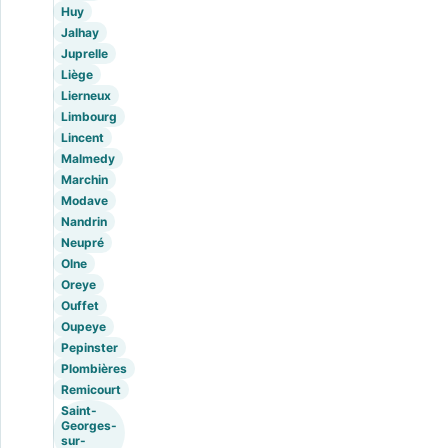
Huy
Jalhay
Juprelle
Liège
Lierneux
Limbourg
Lincent
Malmedy
Marchin
Modave
Nandrin
Neupré
Olne
Oreye
Ouffet
Oupeye
Pepinster
Plombières
Remicourt
Saint-
Georges-
sur-