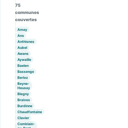
75
communes
couvertes
Amay
Ans
Anthisnes
Aubel
Awans
Aywaille
Baelen
Bassenge
Berloz
Beyne-
Heusay
Blegny
Braives
Burdinne
Chaudfontaine
Clavier
Comblain-