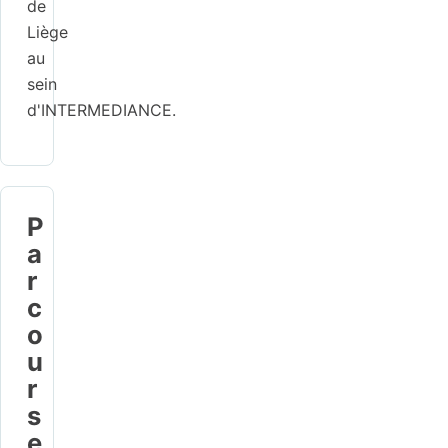
de
Liège
au
sein
d'INTERMEDIANCE.
P
a
r
c
o
u
r
s
e