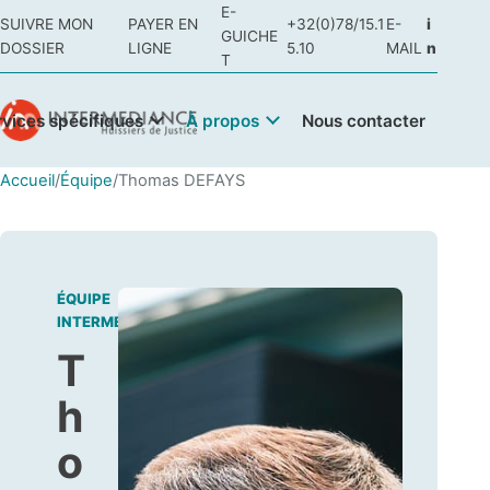
E-
SUIVRE MON
PAYER EN
+32(0)78/15.1
E-
i
GUICHE
DOSSIER
LIGNE
5.10
MAIL
n
T
rvices spécifiques
À propos
Nous contacter
Accueil
/
Équipe
/
Thomas DEFAYS
ÉQUIPE
INTERMEDIANCE
T
h
o