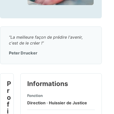
La meilleure façon de prédire l'avenir,
c'est de le créer !
Peter Drucker
P
Informations
r
o
Fonction
f
Direction · Huissier de Justice
i