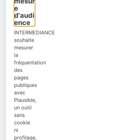
mesur
e
d'audi
ence
INTERMEDIANCE
souhaite
mesurer
la
fréquentation
des
pages
publiques
avec
Plausible,
un outil
sans
cookie
ni
profilage,