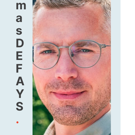
m
a
s
D
E
F
A
Y
S
.