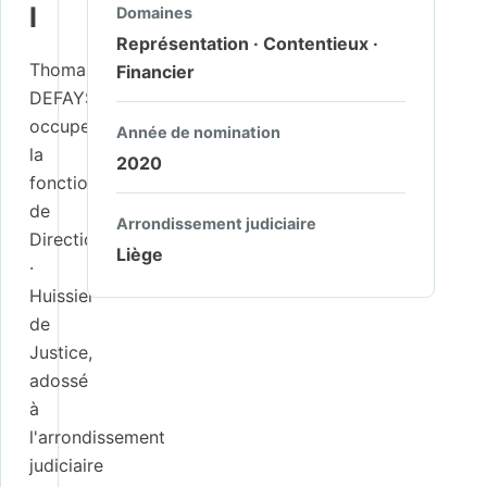
l
Domaines
Représentation · Contentieux ·
Thomas
Financier
DEFAYS
occupe
Année de nomination
la
2020
fonction
de
Arrondissement judiciaire
Direction
Liège
·
Huissier
de
Justice,
adossé
à
l'arrondissement
judiciaire