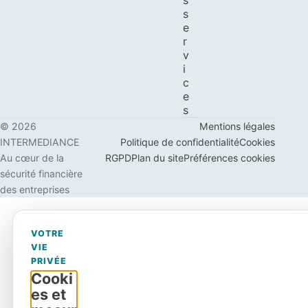
s
s
e
r
v
i
c
e
s
© 2026
Mentions légales
INTERMEDIANCE
Politique de confidentialité
Cookies
Au cœur de la
RGPD
Plan du site
Préférences cookies
sécurité financière
des entreprises
VOTRE
VIE
PRIVÉE
Cooki
es et