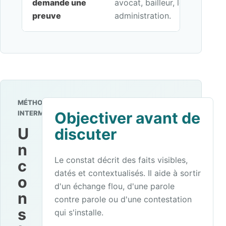
demande une
avocat, bailleur, locataire, en
preuve
administration.
MÉTHODE
INTERMEDIANCE
Objectiver avant de
U
discuter
n
Le constat décrit des faits visibles,
c
datés et contextualisés. Il aide à sortir
o
d'un échange flou, d'une parole
n
contre parole ou d'une contestation
s
qui s'installe.