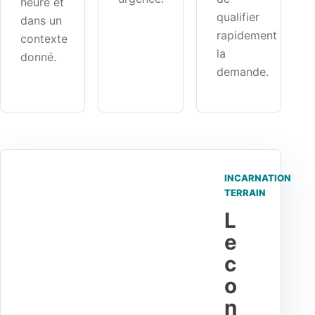
heure et
qualifier
dans un
rapidement
contexte
la
donné.
demande.
INCARNATION
TERRAIN
L
e
c
o
n