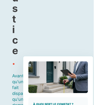
s
t
i
c
e
.
Avant
qu'un
fait
disparaisse,
qu'un
À QUOI SERT LE CONSTAT ?