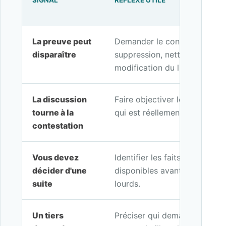
SIGNAL
RÉFLEXE UTILE
La preuve peut
Demander le constat avant ré
disparaître
suppression, nettoyage, livra
modification du lieu.
La discussion
Faire objectiver les faits visi
tourne à la
qui est réellement observable
contestation
Vous devez
Identifier les faits à constate
décider d'une
disponibles avant d'engager d
suite
lourds.
Un tiers
Préciser qui demande la preuv