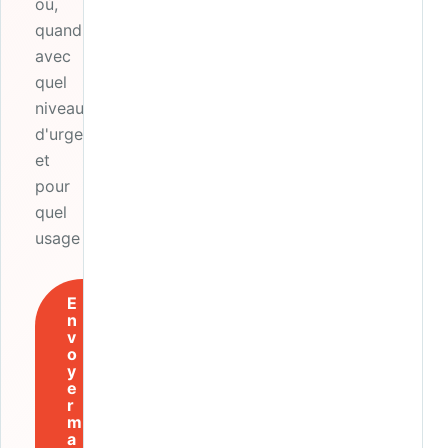
où,
quand,
avec
quel
niveau
d'urgence
et
pour
quel
usage ?
E
n
v
o
y
e
r
m
a