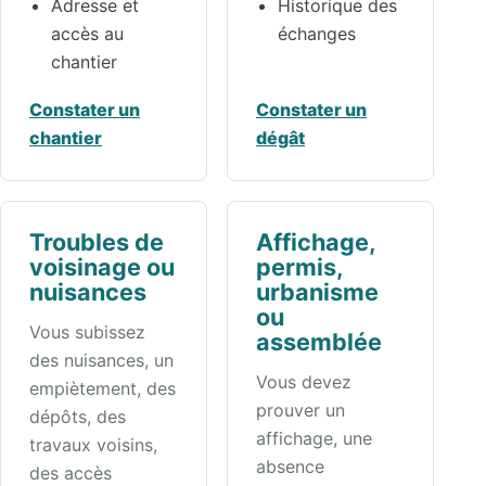
Adresse et
Historique des
accès au
échanges
chantier
Constater un
Constater un
chantier
dégât
Troubles de
Affichage,
voisinage ou
permis,
nuisances
urbanisme
ou
Vous subissez
assemblée
des nuisances, un
Vous devez
empiètement, des
prouver un
dépôts, des
affichage, une
travaux voisins,
absence
des accès