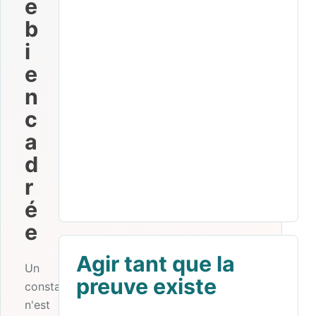
e
b
i
e
n
c
a
d
r
é
e
Agir tant que la
Un
preuve existe
constat
n'est