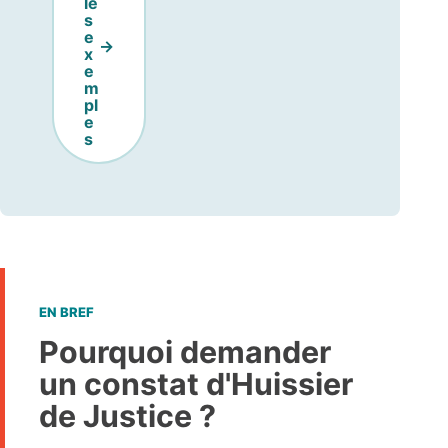
le
s
e
x
e
m
pl
e
s
EN BREF
Pourquoi demander
un constat d'Huissier
de Justice ?