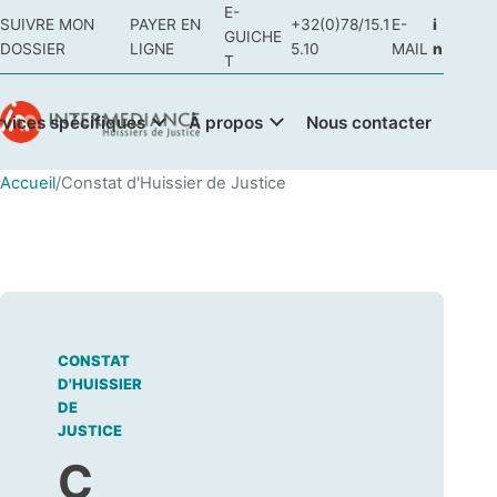
E-
SUIVRE MON
PAYER EN
+32(0)78/15.1
E-
i
GUICHE
DOSSIER
LIGNE
5.10
MAIL
n
T
rvices spécifiques
À propos
Nous contacter
Accueil
/
Constat d'Huissier de Justice
CONSTAT
D'HUISSIER
DE
JUSTICE
C