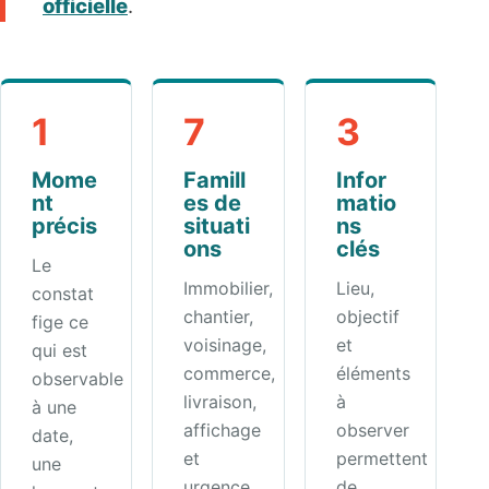
officielle
.
1
7
3
Mome
Famill
Infor
nt
es de
matio
précis
situati
ns
ons
clés
Le
Immobilier,
Lieu,
constat
chantier,
objectif
fige ce
voisinage,
et
qui est
commerce,
éléments
observable
livraison,
à
à une
affichage
observer
date,
et
permettent
une
urgence.
de