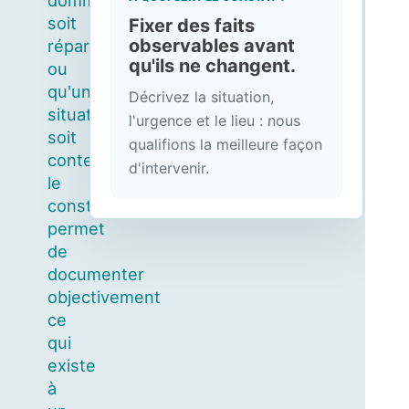
dommage
soit
Fixer des faits
observables avant
réparé
qu'ils ne changent.
ou
qu'une
Décrivez la situation,
situation
l'urgence et le lieu : nous
soit
qualifions la meilleure façon
contestée,
d'intervenir.
le
constat
permet
de
documenter
objectivement
ce
qui
existe
à