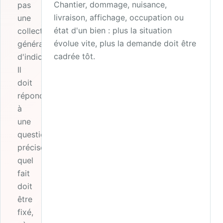
Chantier, dommage, nuisance,
pas
livraison, affichage, occupation ou
une
état d'un bien : plus la situation
collecte
évolue vite, plus la demande doit être
générale
cadrée tôt.
d'indices.
Il
doit
répondre
à
une
question
précise :
quel
fait
doit
être
fixé,