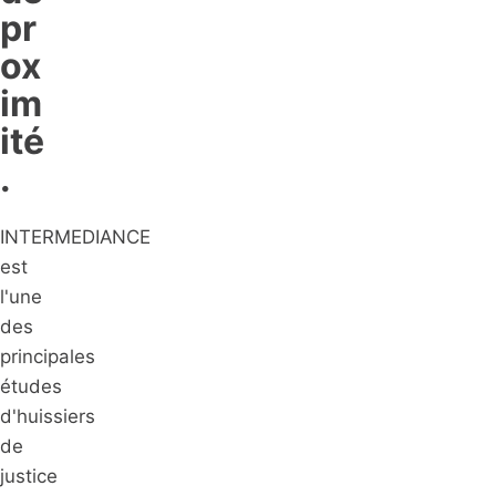
pr
ox
im
ité
.
INTERMEDIANCE
est
l'une
des
principales
études
d'huissiers
de
justice