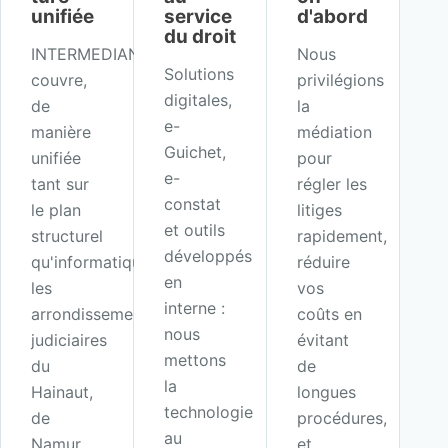
unifiée
service
d'abord
du droit
INTERMEDIANCE
Nous
Solutions
couvre,
privilégions
digitales,
de
la
e-
manière
médiation
Guichet,
unifiée
pour
e-
tant sur
régler les
constat
le plan
litiges
et outils
structurel
rapidement,
développés
qu'informatique,
réduire
en
les
vos
interne :
arrondissements
coûts en
nous
judiciaires
évitant
mettons
du
de
la
Hainaut,
longues
technologie
de
procédures,
au
Namur,
et