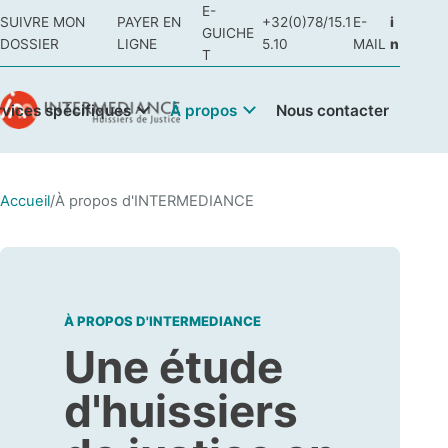
E-
SUIVRE MON
PAYER EN
+32(0)78/15.1
E-
i
GUICHE
DOSSIER
LIGNE
5.10
MAIL
n
T
rvices spécifiques
À propos
Nous contacter
Accueil
/
À propos d'INTERMEDIANCE
À PROPOS D'INTERMEDIANCE
Une étude
d'huissiers