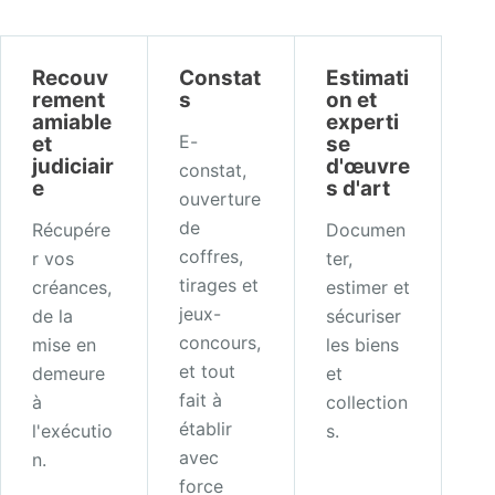
Recouv
Constat
Estimati
rement
s
on et
amiable
experti
E-
et
se
judiciair
d'œuvre
constat,
e
s d'art
ouverture
de
Récupére
Documen
coffres,
r vos
ter,
tirages et
créances,
estimer et
jeux-
de la
sécuriser
concours,
mise en
les biens
et tout
demeure
et
fait à
à
collection
établir
l'exécutio
s.
avec
n.
force