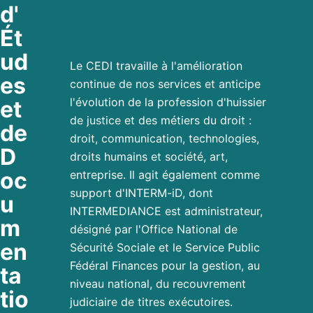
d'
Ét
ud
Le CEDI travaille à l'amélioration
es
continue de nos services et anticipe
l'évolution de la profession d'huissier
et
de justice et des métiers du droit :
de
droit, communication, technologies,
D
droits humains et société, art,
oc
entreprise. Il agit également comme
support d'INTERM-iD, dont
u
INTERMEDIANCE est administrateur,
m
désigné par l'Office National de
en
Sécurité Sociale et le Service Public
Fédéral Finances pour la gestion, au
ta
niveau national, du recouvrement
tio
judiciaire de titres exécutoires.