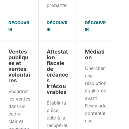
probante.
DÉCOUVR
DÉCOUVR
DÉCOUVR
IR
IR
IR
Ventes
Attestat
Médiati
publiqu
ion
on
es et
fiscale
Chercher
ventes
de
volontai
créance
une
res
s
résolution
irrécou
équilibrée
Encadrer
vrables
avant
les ventes
Établir la
l'escalade
dans un
pièce
contentie
cadre
utile à la
use.
clair et
récupérat
transpare