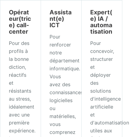
Opérat
Assista
Expert(
eur(tric
nt(e)
e) IA /
e) call-
ICT
automa
center
tisation
Pour
Pour des
Pour
renforcer
profils à
concevoir,
notre
la bonne
structurer
département
diction,
et
informatique.
réactifs
déployer
Vous
et
des
avez des
résistants
solutions
connaissances
au stress,
d'intelligence
logicielles
idéalement
artificielle
ou
avec une
et
matérielles,
première
d'automatisation
vous
expérience.
utiles aux
comprenez