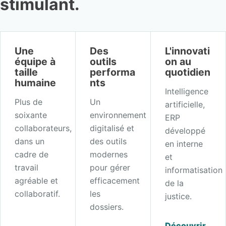
stimulant.
Une
Des
L'innovati
équipe à
outils
on au
taille
performa
quotidien
humaine
nts
Intelligence
Plus de
Un
artificielle,
soixante
environnement
ERP
collaborateurs,
digitalisé et
développé
dans un
des outils
en interne
cadre de
modernes
et
travail
pour gérer
informatisation
agréable et
efficacement
de la
collaboratif.
les
justice.
dossiers.
Découvrir