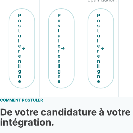
P
P
P
o
o
o
s
s
s
t
t
t
u
u
u
l
l
l
e
e
e
r
r
r
e
e
e
n
n
n
li
li
li
g
g
g
n
n
n
e
e
e
COMMENT POSTULER
De votre candidature à votre
intégration.