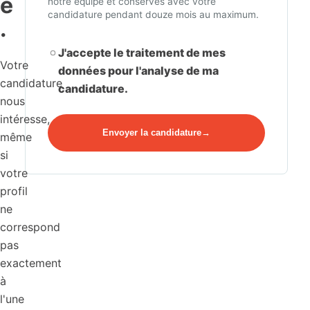
e
notre équipe et conservés avec votre
candidature pendant douze mois au maximum.
.
J'accepte le traitement de mes
Votre
données pour l'analyse de ma
candidature
candidature.
nous
intéresse,
Envoyer la candidature
même
si
votre
profil
ne
correspond
pas
exactement
à
l'une