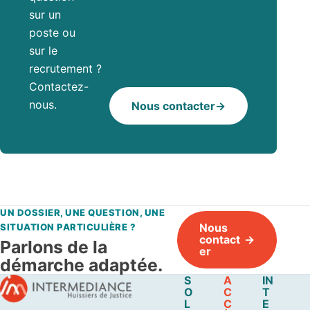
sur un
poste ou
sur le
recrutement ?
Contactez-
nous.
Nous contacter
UN DOSSIER, UNE QUESTION, UNE
Nous
SITUATION PARTICULIÈRE ?
contact
Parlons de la
er
démarche adaptée.
S
A
IN
O
C
T
L
C
E