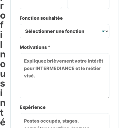
r
o
Fonction souhaitée
f
i
l
Motivations *
n
o
u
s
i
n
Expérience
t
é