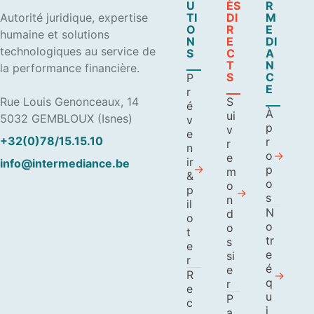
U
ÈS
R
Autorité juridique, expertise
TI
DI
M
O
R
E
humaine et solutions
N
E
DI
technologiques au service de
S
C
A
T
N
la performance financière.
S
C
P
E
r
Rue Louis Genonceaux, 14
S
é
À
ui
5032 GEMBLOUX (Isnes)
v
p
v
e
+32(0)78/15.15.10
r
r
n
o
e
ir
info@intermediance.be
p
m
&
o
o
p
s
n
il
N
d
o
o
o
t
tr
s
e
e
si
r
é
e
R
q
r
e
u
P
c
i
a