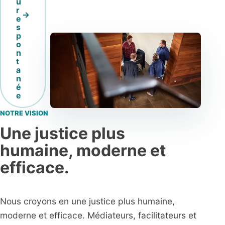
u
r
e
s
p
o
n
t
a
n
é
e
NOTRE VISION
Une justice plus
humaine, moderne et
efficace.
Nous croyons en une justice plus humaine,
moderne et efficace. Médiateurs, facilitateurs et