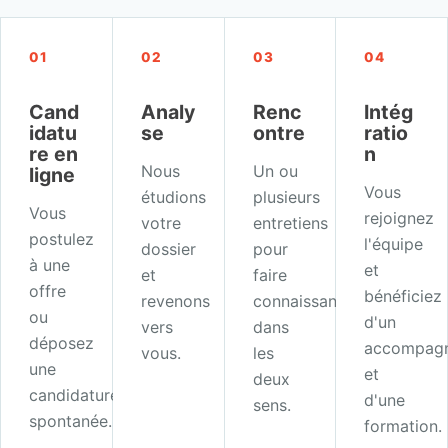
01
02
03
04
Cand
Analy
Renc
Intég
idatu
se
ontre
ratio
re en
n
Nous
Un ou
ligne
Vous
étudions
plusieurs
Vous
rejoignez
votre
entretiens
postulez
l'équipe
dossier
pour
à une
et
et
faire
offre
bénéficiez
revenons
connaissance,
ou
d'un
vers
dans
déposez
accompag
vous.
les
une
et
deux
candidature
d'une
sens.
spontanée.
formation.