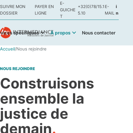
E-
SUIVRE MON
PAYER EN
+32(0)78/15.1
E-
i
GUICHE
DOSSIER
LIGNE
5.10
MAIL
n
T
rvices spécifiques
À propos
Nous contacter
Accueil
/
Nous rejoindre
NOUS REJOINDRE
Construisons
ensemble la
justice de
demain
.