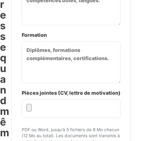
r
e
s
s
Formation
e
q
u
a
n
Pièces jointes (CV, lettre de motivation)
d
m
ê
m
PDF ou Word, jusqu'à 5 fichiers de 8 Mo chacun
(12 Mo au total). Les documents sont transmis à