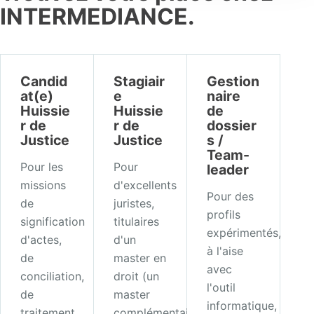
INTERMEDIANCE.
Candid
Stagiair
Gestion
at(e)
e
naire
Huissie
Huissie
de
r de
r de
dossier
Justice
Justice
s /
Team-
Pour les
Pour
leader
missions
d'excellents
Pour des
de
juristes,
profils
signification
titulaires
expérimentés,
d'actes,
d'un
à l'aise
de
master en
avec
conciliation,
droit (un
l'outil
de
master
informatique,
traitement
complémentaire