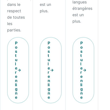
langues
dans le
est un
étrangères
respect
plus.
est un
de toutes
plus.
les
parties.
P
P
P
o
o
o
s
s
s
t
t
t
u
u
u
l
l
l
e
e
e
r
r
r
e
e
e
n
n
n
li
li
li
g
g
g
n
n
n
e
e
e