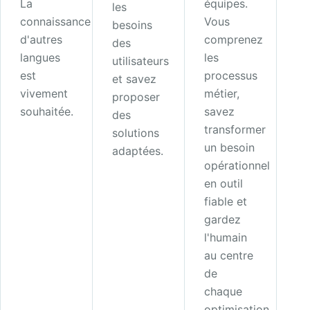
La
équipes.
les
connaissance
Vous
besoins
d'autres
comprenez
des
langues
les
utilisateurs
est
processus
et savez
vivement
métier,
proposer
souhaitée.
savez
des
transformer
solutions
un besoin
adaptées.
opérationnel
en outil
fiable et
gardez
l'humain
au centre
de
chaque
optimisation.