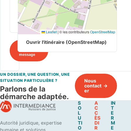
Leaflet
|
© les contributeurs
OpenStreetMap
Ouvrir l'itinéraire (OpenStreetMap)
Envoyer
le
message
UN DOSSIER, UNE QUESTION, UNE
Nous
SITUATION PARTICULIÈRE ?
contact
Parlons de la
er
démarche adaptée.
S
A
IN
O
C
T
L
C
E
U
ÈS
R
Autorité juridique, expertise
TI
DI
M
O
R
E
humaine et solutions