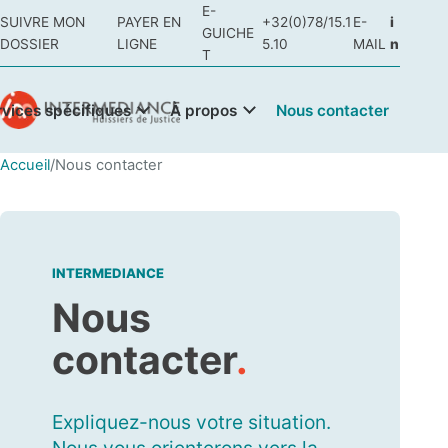
E-
SUIVRE MON
PAYER EN
+32(0)78/15.1
E-
i
GUICHE
DOSSIER
LIGNE
5.10
MAIL
n
T
rvices spécifiques
À propos
Nous contacter
Accueil
/
Nous contacter
INTERMEDIANCE
Nous
contacter
.
Expliquez-nous votre situation.