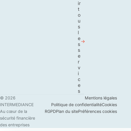
ir
t
o
u
s
l
e
s
s
e
r
v
i
c
e
s
© 2026
Mentions légales
INTERMEDIANCE
Politique de confidentialité
Cookies
Au cœur de la
RGPD
Plan du site
Préférences cookies
sécurité financière
des entreprises