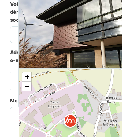
Votre nom ou
Votre
dénomination
prénom
sociale *
*
Adresse
Référence,
e-mail *
le cas
échéant
+
−
Message *