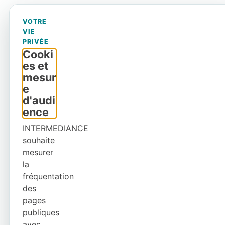
VOTRE
VIE
PRIVÉE
Cooki
es et
mesur
e
d'audi
ence
INTERMEDIANCE
souhaite
mesurer
la
fréquentation
des
pages
publiques
avec