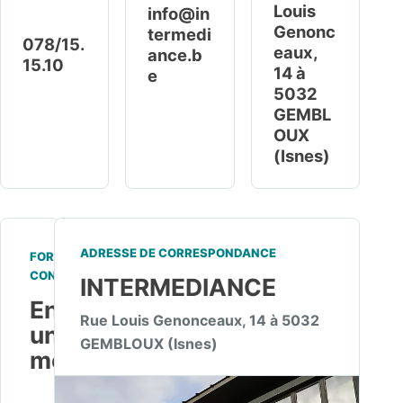
Louis
info@in
Genonc
termedi
078/15.
eaux,
ance.b
15.10
14 à
e
5032
GEMBL
OUX
(Isnes)
ADRESSE DE CORRESPONDANCE
FORMULAIRE DE
CONTACT
INTERMEDIANCE
Envoyer
Rue Louis Genonceaux, 14 à 5032
un
GEMBLOUX (Isnes)
message