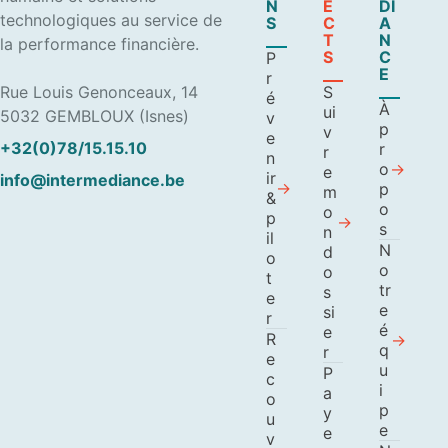
N
E
DI
technologiques au service de
S
C
A
T
N
la performance financière.
S
C
P
E
r
Rue Louis Genonceaux, 14
S
é
À
ui
5032 GEMBLOUX (Isnes)
v
p
v
e
+32(0)78/15.15.10
r
r
n
o
e
ir
info@intermediance.be
p
m
&
o
o
p
s
n
il
N
d
o
o
o
t
tr
s
e
e
si
r
é
e
R
q
r
e
u
P
c
i
a
o
p
y
u
e
e
v