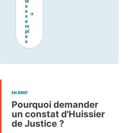
le
s
e
x
e
m
pl
e
s
EN BREF
Pourquoi demander
un constat d'Huissier
de Justice ?