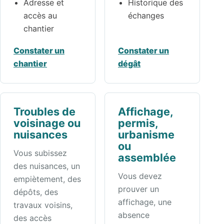
Adresse et
Historique des
accès au
échanges
chantier
Constater un
Constater un
chantier
dégât
Troubles de
Affichage,
voisinage ou
permis,
nuisances
urbanisme
ou
Vous subissez
assemblée
des nuisances, un
Vous devez
empiètement, des
prouver un
dépôts, des
affichage, une
travaux voisins,
absence
des accès