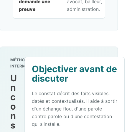
demande une
avocat, bailleur, locataire, en
preuve
administration.
MÉTHODE
INTERMEDIANCE
Objectiver avant de
U
discuter
n
Le constat décrit des faits visibles,
c
datés et contextualisés. Il aide à sortir
o
d'un échange flou, d'une parole
n
contre parole ou d'une contestation
s
qui s'installe.