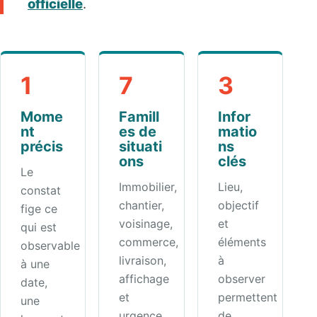
officielle
.
1
7
3
Mome
Famill
Infor
nt
es de
matio
précis
situati
ns
ons
clés
Le
Immobilier,
Lieu,
constat
chantier,
objectif
fige ce
voisinage,
et
qui est
commerce,
éléments
observable
livraison,
à
à une
affichage
observer
date,
et
permettent
une
urgence.
de