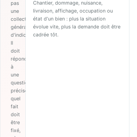
Chantier, dommage, nuisance,
pas
livraison, affichage, occupation ou
une
état d'un bien : plus la situation
collecte
évolue vite, plus la demande doit être
générale
cadrée tôt.
d'indices.
Il
doit
répondre
à
une
question
précise :
quel
fait
doit
être
fixé,