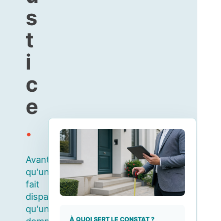
s
t
i
c
e
.
Avant
qu'un
fait
disparaisse,
qu'un
À QUOI SERT LE CONSTAT ?