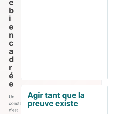
e
b
i
e
n
c
a
d
r
é
e
Agir tant que la
Un
preuve existe
constat
n'est