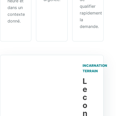
heure et
qualifier
dans un
rapidement
contexte
la
donné.
demande.
INCARNATION
TERRAIN
L
e
c
o
n