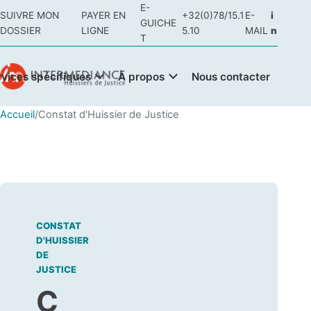
E-
SUIVRE MON
PAYER EN
+32(0)78/15.1
E-
i
GUICHE
DOSSIER
LIGNE
5.10
MAIL
n
T
rvices spécifiques
À propos
Nous contacter
Accueil
/
Constat d'Huissier de Justice
CONSTAT
D'HUISSIER
DE
JUSTICE
C