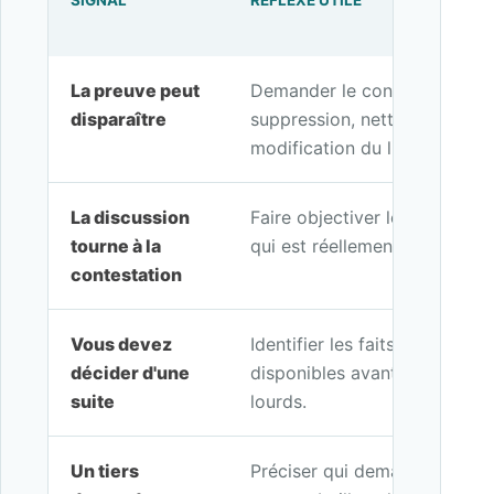
SIGNAL
RÉFLEXE UTILE
La preuve peut
Demander le constat avant ré
disparaître
suppression, nettoyage, livra
modification du lieu.
La discussion
Faire objectiver les faits visi
tourne à la
qui est réellement observable
contestation
Vous devez
Identifier les faits à constate
décider d'une
disponibles avant d'engager d
suite
lourds.
Un tiers
Préciser qui demande la preuv