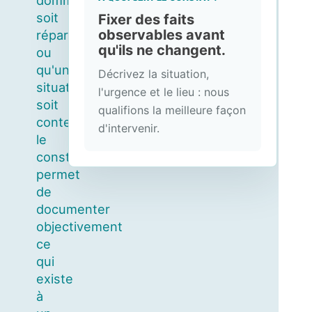
dommage
soit
Fixer des faits
observables avant
réparé
qu'ils ne changent.
ou
qu'une
Décrivez la situation,
situation
l'urgence et le lieu : nous
soit
qualifions la meilleure façon
contestée,
d'intervenir.
le
constat
permet
de
documenter
objectivement
ce
qui
existe
à