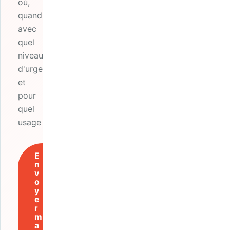
où,
quand,
avec
quel
niveau
d'urgence
et
pour
quel
usage ?
E
n
v
o
y
e
r
m
a