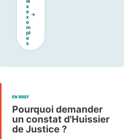
le
s
e
x
e
m
pl
e
s
EN BREF
Pourquoi demander
un constat d'Huissier
de Justice ?