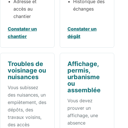
Adresse et
Historique des
accès au
échanges
chantier
Constater un
Constater un
chantier
dégât
Troubles de
Affichage,
voisinage ou
permis,
nuisances
urbanisme
ou
Vous subissez
assemblée
des nuisances, un
Vous devez
empiètement, des
prouver un
dépôts, des
affichage, une
travaux voisins,
absence
des accès