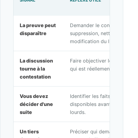
SIGNAL
RÉFLEXE UTILE
La preuve peut
Demander le constat avant ré
disparaître
suppression, nettoyage, livra
modification du lieu.
La discussion
Faire objectiver les faits visi
tourne à la
qui est réellement observable
contestation
Vous devez
Identifier les faits à constate
décider d'une
disponibles avant d'engager d
suite
lourds.
Un tiers
Préciser qui demande la preuv