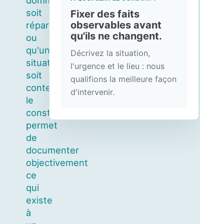
dommage
soit
Fixer des faits
observables avant
réparé
qu'ils ne changent.
ou
qu'une
Décrivez la situation,
situation
l'urgence et le lieu : nous
soit
qualifions la meilleure façon
contestée,
d'intervenir.
le
constat
permet
de
documenter
objectivement
ce
qui
existe
à