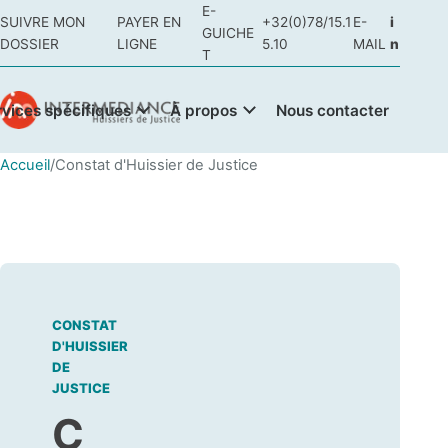
E-
SUIVRE MON
PAYER EN
+32(0)78/15.1
E-
i
GUICHE
DOSSIER
LIGNE
5.10
MAIL
n
T
rvices spécifiques
À propos
Nous contacter
Accueil
/
Constat d'Huissier de Justice
CONSTAT
D'HUISSIER
DE
JUSTICE
C