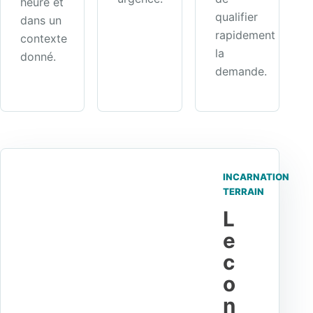
heure et
qualifier
dans un
rapidement
contexte
la
donné.
demande.
INCARNATION
TERRAIN
L
e
c
o
n