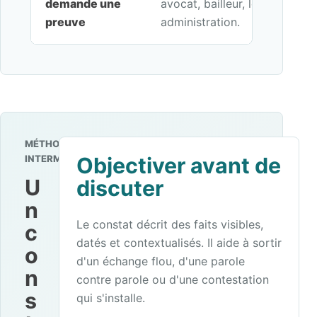
demande une
avocat, bailleur, locataire, en
preuve
administration.
MÉTHODE
INTERMEDIANCE
Objectiver avant de
U
discuter
n
Le constat décrit des faits visibles,
c
datés et contextualisés. Il aide à sortir
o
d'un échange flou, d'une parole
n
contre parole ou d'une contestation
s
qui s'installe.