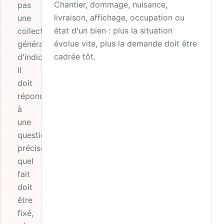
Chantier, dommage, nuisance,
pas
livraison, affichage, occupation ou
une
état d'un bien : plus la situation
collecte
évolue vite, plus la demande doit être
générale
cadrée tôt.
d'indices.
Il
doit
répondre
à
une
question
précise :
quel
fait
doit
être
fixé,