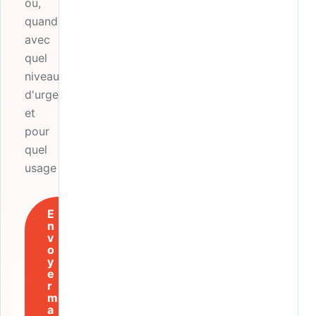
où,
quand,
avec
quel
niveau
d'urgence
et
pour
quel
usage ?
E
n
v
o
y
e
r
m
a