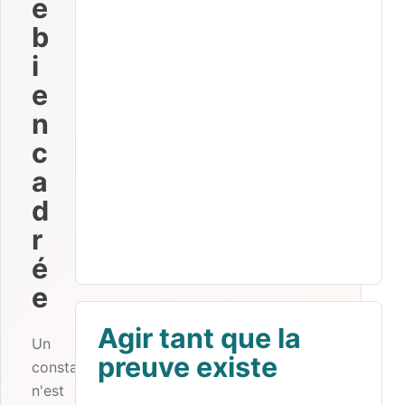
e
b
i
e
n
c
a
d
r
é
e
Agir tant que la
Un
preuve existe
constat
n'est