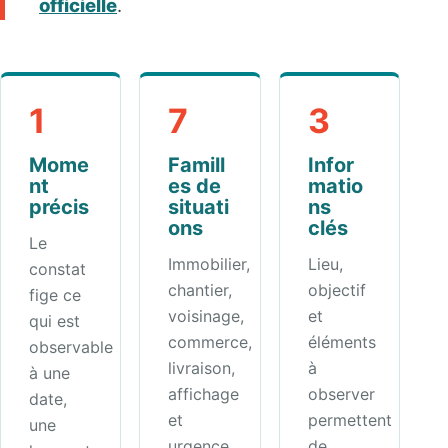
officielle
.
1
7
3
Mome
Famill
Infor
nt
es de
matio
précis
situati
ns
ons
clés
Le
Immobilier,
Lieu,
constat
chantier,
objectif
fige ce
voisinage,
et
qui est
commerce,
éléments
observable
livraison,
à
à une
affichage
observer
date,
et
permettent
une
urgence.
de