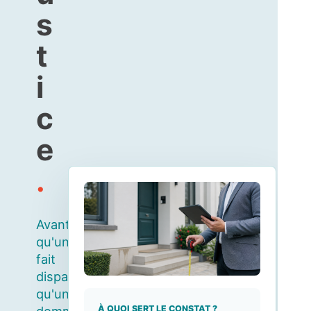
s
t
i
c
e
.
Avant
qu'un
fait
disparaisse,
qu'un
À QUOI SERT LE CONSTAT ?