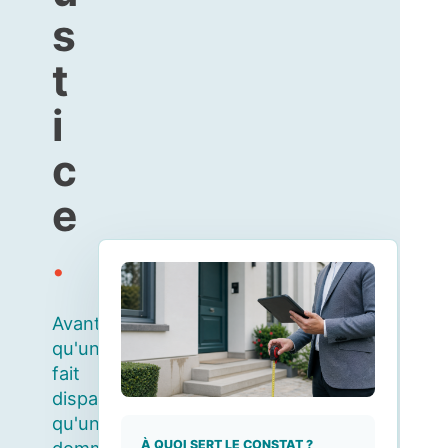
s
t
i
c
e
.
Avant
qu'un
fait
disparaisse,
qu'un
À QUOI SERT LE CONSTAT ?