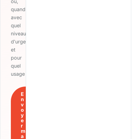
où,
quand,
avec
quel
niveau
d'urgence
et
pour
quel
usage ?
E
n
v
o
y
e
r
m
a