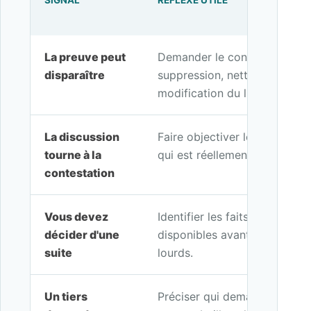
SIGNAL
RÉFLEXE UTILE
La preuve peut
Demander le constat avant ré
disparaître
suppression, nettoyage, livra
modification du lieu.
La discussion
Faire objectiver les faits visi
tourne à la
qui est réellement observable
contestation
Vous devez
Identifier les faits à constate
décider d'une
disponibles avant d'engager d
suite
lourds.
Un tiers
Préciser qui demande la preuv