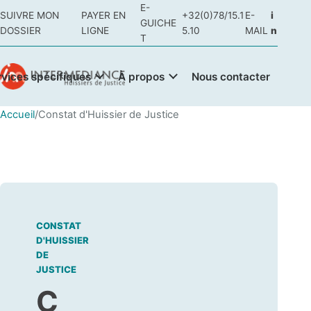
E-
SUIVRE MON
PAYER EN
+32(0)78/15.1
E-
i
GUICHE
DOSSIER
LIGNE
5.10
MAIL
n
T
rvices spécifiques
À propos
Nous contacter
Accueil
/
Constat d'Huissier de Justice
CONSTAT
D'HUISSIER
DE
JUSTICE
C