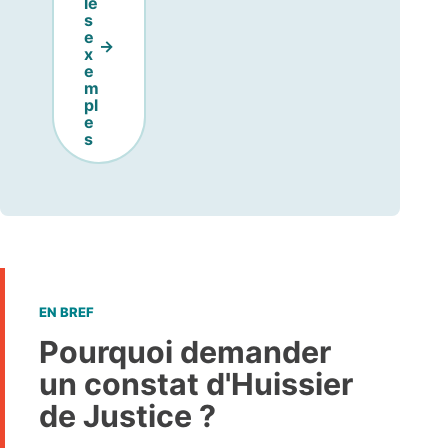
le
s
e
x
e
m
pl
e
s
EN BREF
Pourquoi demander
un constat d'Huissier
de Justice ?