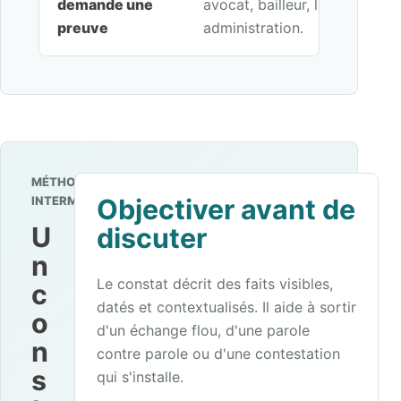
demande une
avocat, bailleur, locataire, en
preuve
administration.
MÉTHODE
INTERMEDIANCE
Objectiver avant de
U
discuter
n
Le constat décrit des faits visibles,
c
datés et contextualisés. Il aide à sortir
o
d'un échange flou, d'une parole
n
contre parole ou d'une contestation
s
qui s'installe.