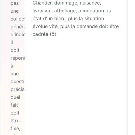
Chantier, dommage, nuisance,
pas
livraison, affichage, occupation ou
une
état d'un bien : plus la situation
collecte
évolue vite, plus la demande doit être
générale
cadrée tôt.
d'indices.
Il
doit
répondre
à
une
question
précise :
quel
fait
doit
être
fixé,