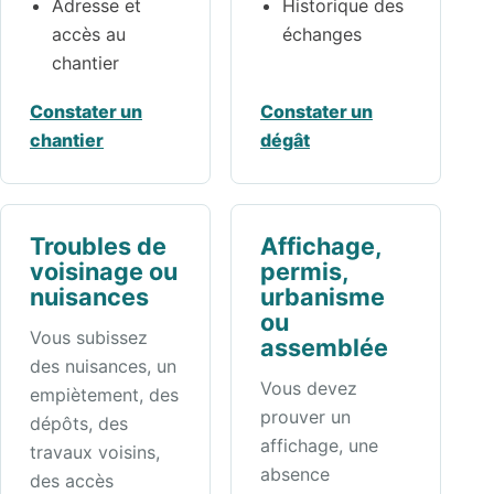
Adresse et
Historique des
accès au
échanges
chantier
Constater un
Constater un
chantier
dégât
Troubles de
Affichage,
voisinage ou
permis,
nuisances
urbanisme
ou
Vous subissez
assemblée
des nuisances, un
Vous devez
empiètement, des
prouver un
dépôts, des
affichage, une
travaux voisins,
absence
des accès