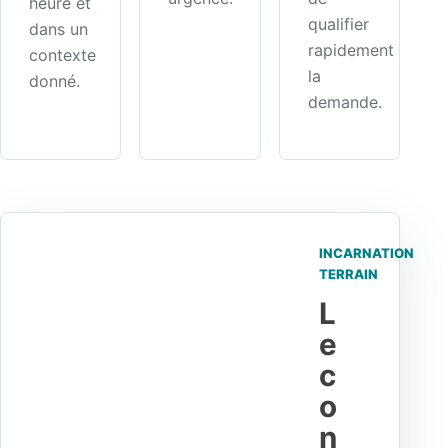
heure et
qualifier
dans un
rapidement
contexte
la
donné.
demande.
INCARNATION
TERRAIN
L
e
c
o
n