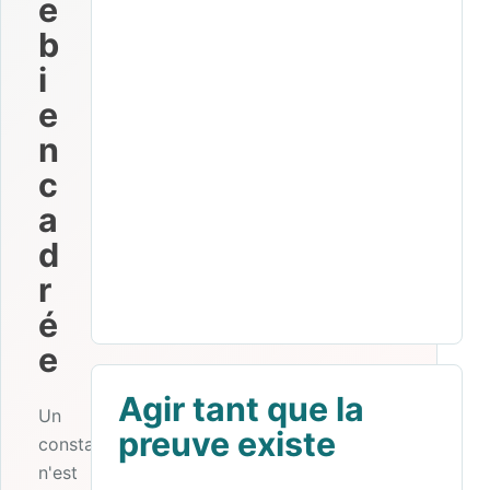
e
b
i
e
n
c
a
d
r
é
e
Agir tant que la
Un
preuve existe
constat
n'est