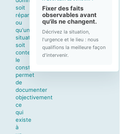
dommage
soit
Fixer des faits
observables avant
réparé
qu'ils ne changent.
ou
qu'une
Décrivez la situation,
situation
l'urgence et le lieu : nous
soit
qualifions la meilleure façon
contestée,
d'intervenir.
le
constat
permet
de
documenter
objectivement
ce
qui
existe
à