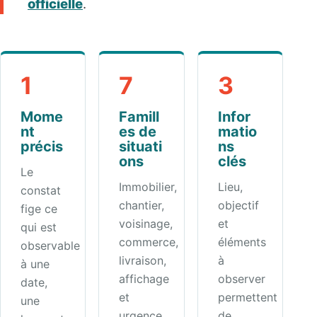
officielle
.
1
7
3
Mome
Famill
Infor
nt
es de
matio
précis
situati
ns
ons
clés
Le
Immobilier,
Lieu,
constat
chantier,
objectif
fige ce
voisinage,
et
qui est
commerce,
éléments
observable
livraison,
à
à une
affichage
observer
date,
et
permettent
une
urgence.
de