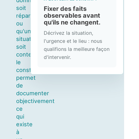
dommage
soit
Fixer des faits
observables avant
réparé
qu'ils ne changent.
ou
qu'une
Décrivez la situation,
situation
l'urgence et le lieu : nous
soit
qualifions la meilleure façon
contestée,
d'intervenir.
le
constat
permet
de
documenter
objectivement
ce
qui
existe
à