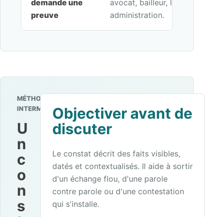
demande une
avocat, bailleur, locataire, en
preuve
administration.
MÉTHODE
INTERMEDIANCE
Objectiver avant de
U
discuter
n
Le constat décrit des faits visibles,
c
datés et contextualisés. Il aide à sortir
o
d'un échange flou, d'une parole
n
contre parole ou d'une contestation
s
qui s'installe.