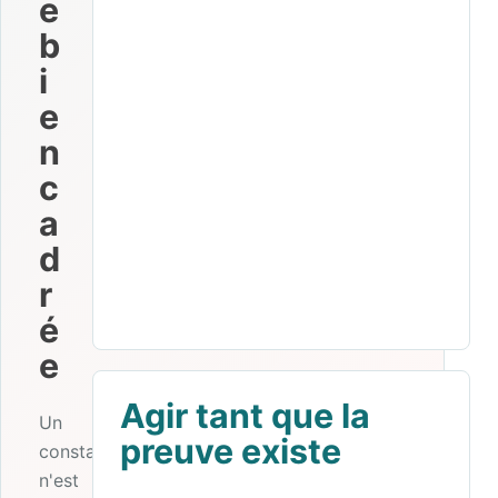
e
b
i
e
n
c
a
d
r
é
e
Agir tant que la
Un
preuve existe
constat
n'est