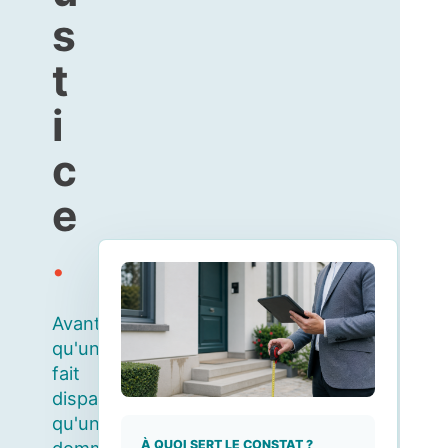
s
t
i
c
e
.
Avant
qu'un
fait
disparaisse,
qu'un
À QUOI SERT LE CONSTAT ?