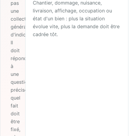
Chantier, dommage, nuisance,
pas
livraison, affichage, occupation ou
une
état d'un bien : plus la situation
collecte
évolue vite, plus la demande doit être
générale
cadrée tôt.
d'indices.
Il
doit
répondre
à
une
question
précise :
quel
fait
doit
être
fixé,