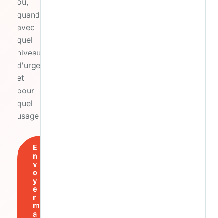
où,
quand,
avec
quel
niveau
d'urgence
et
pour
quel
usage ?
E
n
v
o
y
e
r
m
a