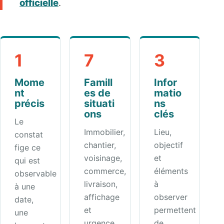
officielle
.
1
7
3
Mome
Famill
Infor
nt
es de
matio
précis
situati
ns
ons
clés
Le
Immobilier,
Lieu,
constat
chantier,
objectif
fige ce
voisinage,
et
qui est
commerce,
éléments
observable
livraison,
à
à une
affichage
observer
date,
et
permettent
une
urgence.
de