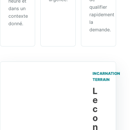
heure et
qualifier
dans un
rapidement
contexte
la
donné.
demande.
INCARNATION
TERRAIN
L
e
c
o
n