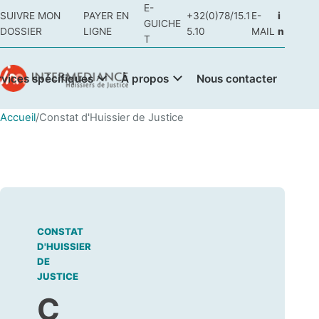
E-
SUIVRE MON
PAYER EN
+32(0)78/15.1
E-
i
GUICHE
DOSSIER
LIGNE
5.10
MAIL
n
T
rvices spécifiques
À propos
Nous contacter
Accueil
/
Constat d'Huissier de Justice
CONSTAT
D'HUISSIER
DE
JUSTICE
C