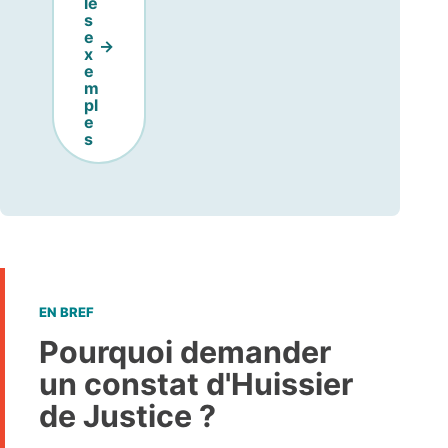
le
s
e
x
e
m
pl
e
s
EN BREF
Pourquoi demander
un constat d'Huissier
de Justice ?