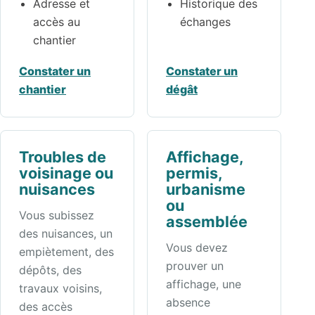
Adresse et
Historique des
accès au
échanges
chantier
Constater un
Constater un
chantier
dégât
Troubles de
Affichage,
voisinage ou
permis,
nuisances
urbanisme
ou
Vous subissez
assemblée
des nuisances, un
Vous devez
empiètement, des
prouver un
dépôts, des
affichage, une
travaux voisins,
absence
des accès