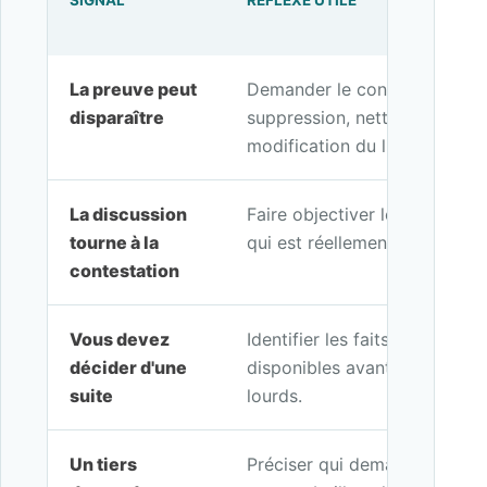
SIGNAL
RÉFLEXE UTILE
La preuve peut
Demander le constat avant ré
disparaître
suppression, nettoyage, livra
modification du lieu.
La discussion
Faire objectiver les faits visi
tourne à la
qui est réellement observable
contestation
Vous devez
Identifier les faits à constate
décider d'une
disponibles avant d'engager d
suite
lourds.
Un tiers
Préciser qui demande la preuv