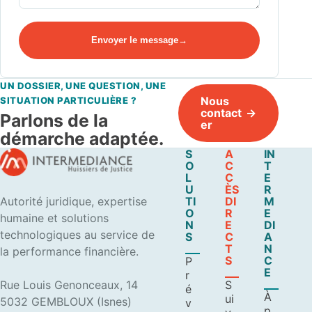
Envoyer le message
UN DOSSIER, UNE QUESTION, UNE
Nous
SITUATION PARTICULIÈRE ?
contact
Parlons de la
er
démarche adaptée.
S
A
IN
O
C
T
L
C
E
U
ÈS
R
Autorité juridique, expertise
TI
DI
M
O
R
E
humaine et solutions
N
E
DI
technologiques au service de
S
C
A
T
N
la performance financière.
S
C
P
E
r
Rue Louis Genonceaux, 14
S
é
À
ui
5032 GEMBLOUX (Isnes)
v
p