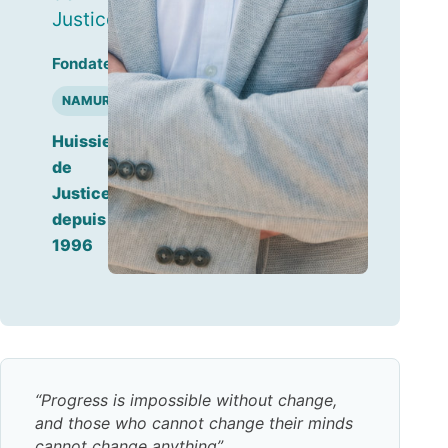
Justice
Fondateur
NAMUR
Huissier
de
Justice
depuis
1996
Progress is impossible without change,
and those who cannot change their minds
cannot change anything