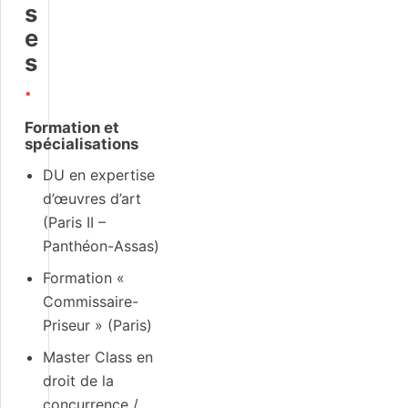
s
e
s
.
Formation et
spécialisations
DU en expertise
d’œuvres d’art
(Paris II –
Panthéon-Assas)
Formation «
Commissaire-
Priseur » (Paris)
Master Class en
droit de la
concurrence /