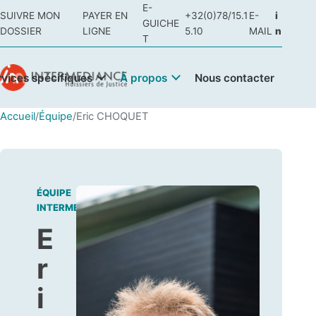
E-
SUIVRE MON
PAYER EN
+32(0)78/15.1
E-
i
GUICHE
DOSSIER
LIGNE
5.10
MAIL
n
T
rvices spécifiques
À propos
Nous contacter
Accueil
/
Équipe
/
Eric CHOQUET
ÉQUIPE
INTERMEDIANCE
E
r
i