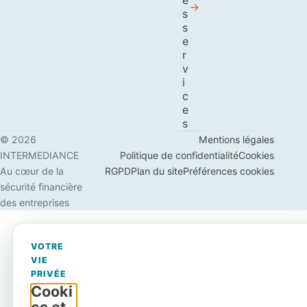
e
s
s
e
r
v
i
c
e
s
© 2026
Mentions légales
INTERMEDIANCE
Politique de confidentialité
Cookies
Au cœur de la
RGPD
Plan du site
Préférences cookies
sécurité financière
des entreprises
VOTRE
VIE
PRIVÉE
Cooki