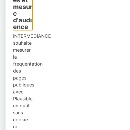
es et
mesur
e
d'audi
ence
INTERMEDIANCE
souhaite
mesurer
la
fréquentation
des
pages
publiques
avec
Plausible,
un outil
sans
cookie
ni