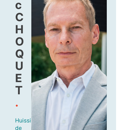
c
C
H
O
Q
U
E
T
.
Huissier
de