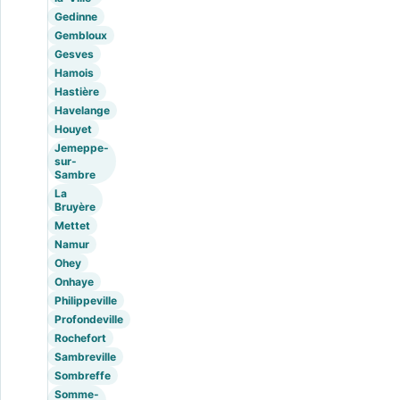
Gedinne
Gembloux
Gesves
Hamois
Hastière
Havelange
Houyet
Jemeppe-
sur-
Sambre
La
Bruyère
Mettet
Namur
Ohey
Onhaye
Philippeville
Profondeville
Rochefort
Sambreville
Sombreffe
Somme-