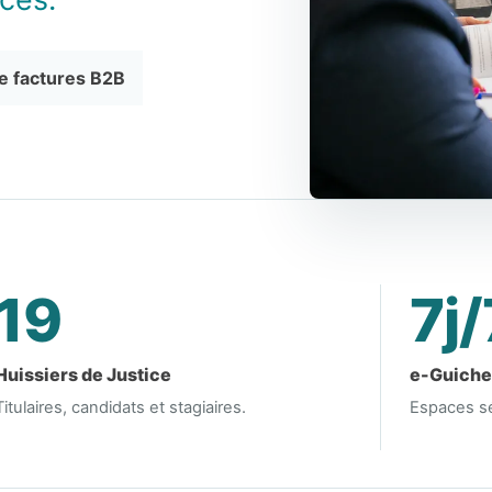
 factures B2B
19
7j/
Huissiers de Justice
e-Guichet
Titulaires, candidats et stagiaires.
Espaces sé