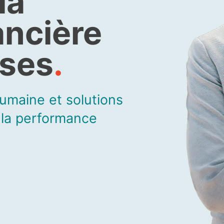
la
ancière
ises
.
humaine et solutions
 la performance