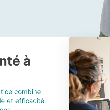
nté à
stice combine
e et efficacité
ces.