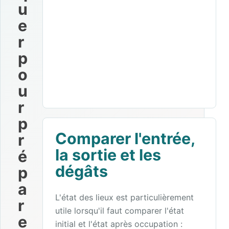
u
e
r
p
o
u
r
p
Comparer l'entrée,
r
la sortie et les
é
dégâts
p
a
L'état des lieux est particulièrement
r
utile lorsqu'il faut comparer l'état
e
initial et l'état après occupation :