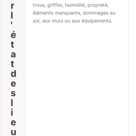
r
trous, griffes, humidité, propreté,
l
éléments manquants, dommages au
sol, aux murs ou aux équipements.
'
é
t
a
t
d
e
s
l
i
e
u