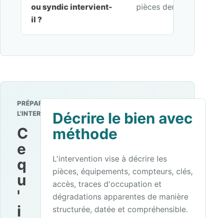
ou syndic intervient-
pièces demandées par 
il ?
PRÉPARER
L'INTERVENTION
Décrire le bien avec
C
méthode
e
L'intervention vise à décrire les
q
pièces, équipements, compteurs, clés,
u
accès, traces d'occupation et
'
dégradations apparentes de manière
i
structurée, datée et compréhensible.