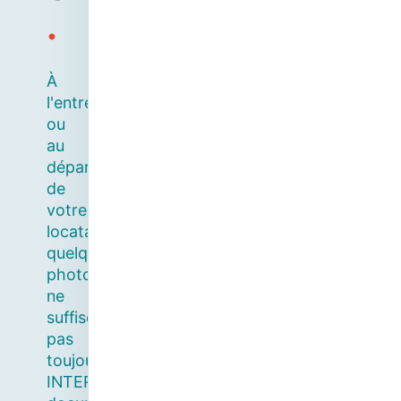
.
À
l'entrée
ou
au
départ
de
votre
locataire,
quelques
photos
ne
suffisent
pas
toujours.
INTERMEDIANCE