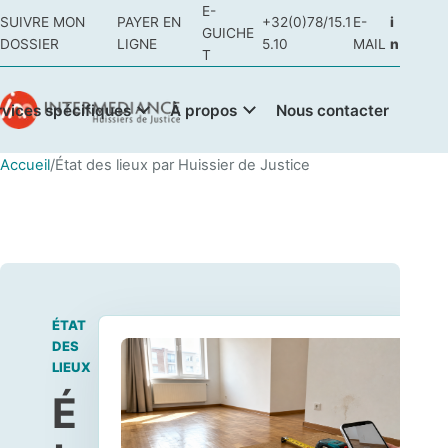
E-
SUIVRE MON
PAYER EN
+32(0)78/15.1
E-
i
GUICHE
DOSSIER
LIGNE
5.10
MAIL
n
T
rvices spécifiques
À propos
Nous contacter
Accueil
/
État des lieux par Huissier de Justice
ÉTAT
DES
LIEUX
É