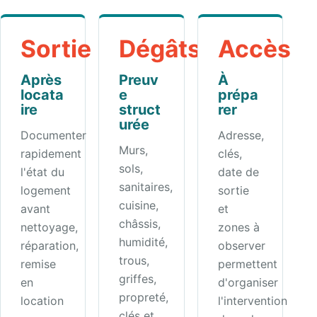
Sortie
Dégâts
Accès
Après
Preuv
À
locata
e
prépa
ire
struct
rer
urée
Documenter
Adresse,
Murs,
rapidement
clés,
sols,
l'état du
date de
sanitaires,
logement
sortie
cuisine,
avant
et
châssis,
nettoyage,
zones à
humidité,
réparation,
observer
trous,
remise
permettent
griffes,
en
d'organiser
propreté,
location
l'intervention
clés et