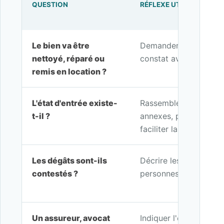
QUESTION
RÉFLEXE UTILE
Le bien va être
Demander rapidement l
nettoyé, réparé ou
constat avant modific
remis en location ?
L'état d'entrée existe-
Rassembler le bail, l'é
t-il ?
annexes, photos et in
faciliter la comparaiso
Les dégâts sont-ils
Décrire les zones visib
contestés ?
personnes concernées
Un assureur, avocat
Indiquer l'objectif du