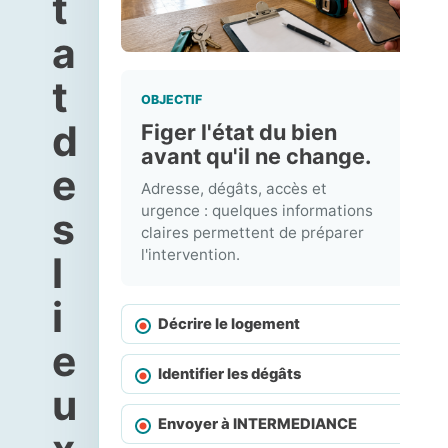
t
a
t
OBJECTIF
d
Figer l'état du bien
avant qu'il ne change.
e
Adresse, dégâts, accès et
urgence : quelques informations
s
claires permettent de préparer
l'intervention.
l
i
Décrire le logement
e
Identifier les dégâts
u
Envoyer à INTERMEDIANCE