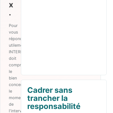
x
.
Pour
vous
répondre
utilement,
INTERMEDIANCE
doit
comprendre
le
bien
concerné,
Cadrer sans
le
trancher la
moment
de
responsabilité
l'intervention,