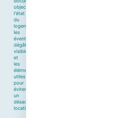
documente
objectivement
l'état
du
logement,
les
éventuels
dégâts
visibles
et
les
éléments
utiles
pour
éviter
un
désaccord
locatif.