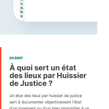
c
e.
b
e
EN BREF
À quoi sert un état
des lieux par Huissier
de Justice ?
Un état des lieux par huissier de justice
sert à documenter objectivement l'état
d'un logement ou d'un bien immobilier à un