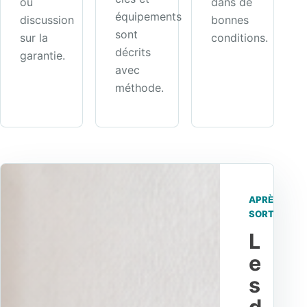
ou
dans de
équipements
discussion
bonnes
sont
sur la
conditions.
décrits
garantie.
avec
méthode.
APRÈS
SORTIE
L
e
s