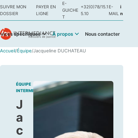
E-
SUIVRE MON
PAYER EN
+32(0)78/15.1
E-
i
GUICHE
DOSSIER
LIGNE
5.10
MAIL
n
T
rvices spécifiques
À propos
Nous contacter
Accueil
/
Équipe
/
Jacqueline DUCHATEAU
ÉQUIPE
INTERMEDIANCE
J
a
c