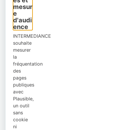
es et
mesur
e
d'audi
ence
INTERMEDIANCE
souhaite
mesurer
la
fréquentation
des
pages
publiques
avec
Plausible,
un outil
sans
cookie
ni