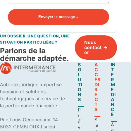
Envoyer le message
UN DOSSIER, UNE QUESTION, UNE
Nous
SITUATION PARTICULIÈRE ?
contact
Parlons de la
er
démarche adaptée.
S
A
IN
O
C
T
L
C
E
U
ÈS
R
Autorité juridique, expertise
TI
DI
M
O
R
E
humaine et solutions
N
E
DI
technologiques au service de
S
C
A
T
N
la performance financière.
S
C
P
E
r
Rue Louis Genonceaux, 14
S
é
À
ui
5032 GEMBLOUX (Isnes)
v
p