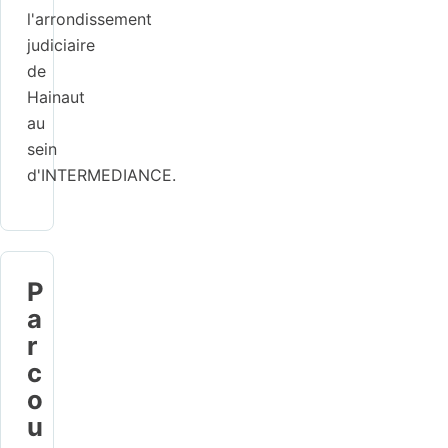
l'arrondissement
judiciaire
de
Hainaut
au
sein
d'INTERMEDIANCE.
P
a
r
c
o
u