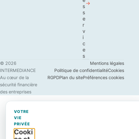
e
s
s
e
r
v
i
c
e
s
© 2026
Mentions légales
INTERMEDIANCE
Politique de confidentialité
Cookies
Au cœur de la
RGPD
Plan du site
Préférences cookies
sécurité financière
des entreprises
VOTRE
VIE
PRIVÉE
Cooki