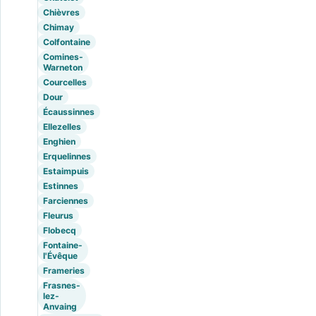
Chièvres
Chimay
Colfontaine
Comines-
Warneton
Courcelles
Dour
Écaussinnes
Ellezelles
Enghien
Erquelinnes
Estaimpuis
Estinnes
Farciennes
Fleurus
Flobecq
Fontaine-
l'Évêque
Frameries
Frasnes-
lez-
Anvaing