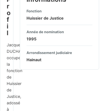
r
o
Fonction
f
Huissier de Justice
i
l
Année de nomination
1995
Jacqueline
DUCHATEAU
Arrondissement judiciaire
occupe
Hainaut
la
fonction
de
Huissier
de
Justice,
adossé
à