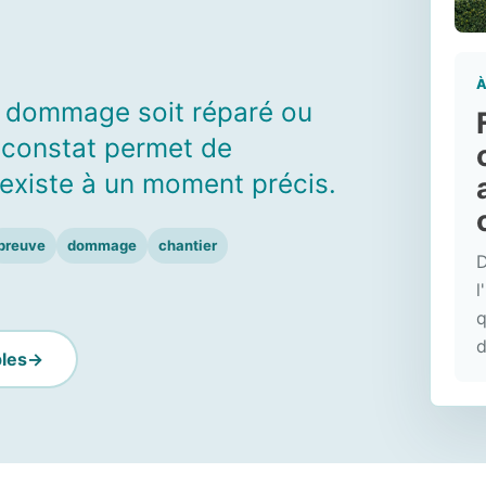
À
un dommage soit réparé ou
e constat permet de
existe à un moment précis.
preuve
dommage
chantier
D
l
q
d
ples