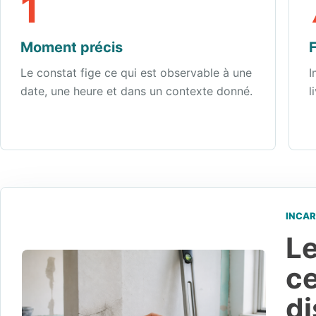
1
Moment précis
F
Le constat fige ce qui est observable à une
I
date, une heure et dans un contexte donné.
l
INCAR
Le
ce
di