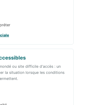
préter
ciale
ccessibles
inondé ou site difficile d'accès : un
 la situation lorsque les conditions
permettent.
rité