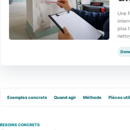
Une f
inter
plus 
netto
Domm
Exemples concrets
Quand agir
Méthode
Pièces uti
BESOINS CONCRETS