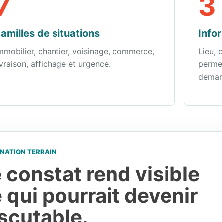
7
3
amilles de situations
Info
mmobilier, chantier, voisinage, commerce,
Lieu, 
ivraison, affichage et urgence.
permet
deman
NATION TERRAIN
 constat rend visible
 qui pourrait devenir
scutable.