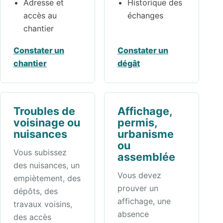
Adresse et
Historique des
accès au
échanges
chantier
Constater un
Constater un
chantier
dégât
Troubles de
Affichage,
voisinage ou
permis,
nuisances
urbanisme
ou
Vous subissez
assemblée
des nuisances, un
Vous devez
empiètement, des
prouver un
dépôts, des
affichage, une
travaux voisins,
absence
des accès