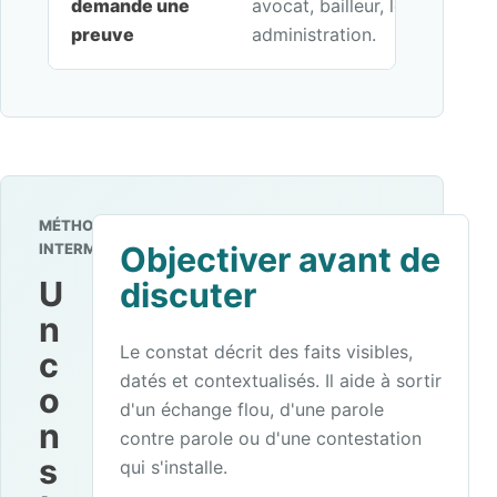
demande une
avocat, bailleur, locataire, en
preuve
administration.
MÉTHODE
INTERMEDIANCE
Objectiver avant de
U
discuter
n
Le constat décrit des faits visibles,
c
datés et contextualisés. Il aide à sortir
o
d'un échange flou, d'une parole
n
contre parole ou d'une contestation
s
qui s'installe.