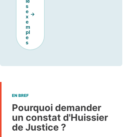
le
s
e
x
e
m
pl
e
s
EN BREF
Pourquoi demander
un constat d'Huissier
de Justice ?