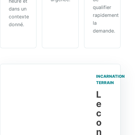
heure et
qualifier
dans un
rapidement
contexte
la
donné.
demande.
INCARNATION
TERRAIN
L
e
c
o
n