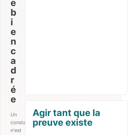
e
b
i
e
n
c
a
d
r
é
e
Agir tant que la
Un
preuve existe
constat
n'est