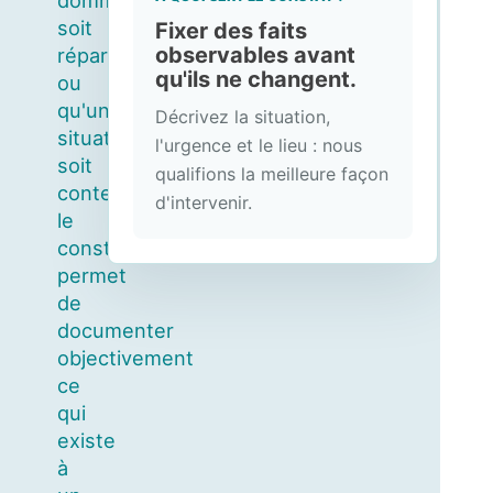
dommage
soit
Fixer des faits
observables avant
réparé
qu'ils ne changent.
ou
qu'une
Décrivez la situation,
situation
l'urgence et le lieu : nous
soit
qualifions la meilleure façon
contestée,
d'intervenir.
le
constat
permet
de
documenter
objectivement
ce
qui
existe
à