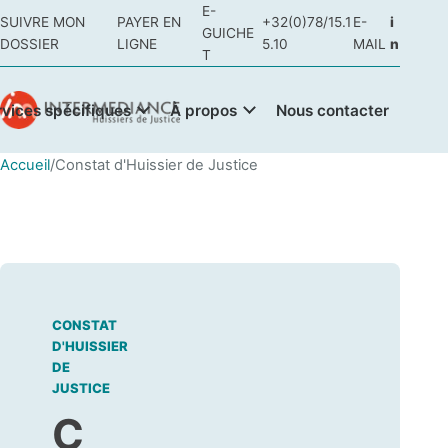
E-
SUIVRE MON
PAYER EN
+32(0)78/15.1
E-
i
GUICHE
DOSSIER
LIGNE
5.10
MAIL
n
T
rvices spécifiques
À propos
Nous contacter
Accueil
/
Constat d'Huissier de Justice
CONSTAT
D'HUISSIER
DE
JUSTICE
C