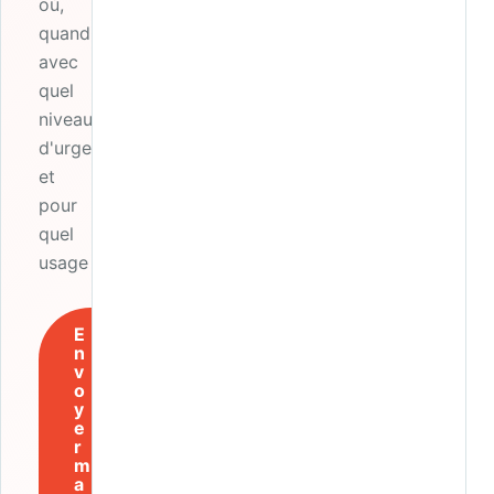
où,
quand,
avec
quel
niveau
d'urgence
et
pour
quel
usage ?
E
n
v
o
y
e
r
m
a