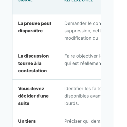
SIGNAL
RÉFLEXE UTILE
La preuve peut
Demander le constat avant ré
disparaître
suppression, nettoyage, livra
modification du lieu.
La discussion
Faire objectiver les faits visi
tourne à la
qui est réellement observable
contestation
Vous devez
Identifier les faits à constate
décider d'une
disponibles avant d'engager d
suite
lourds.
Un tiers
Préciser qui demande la preuv