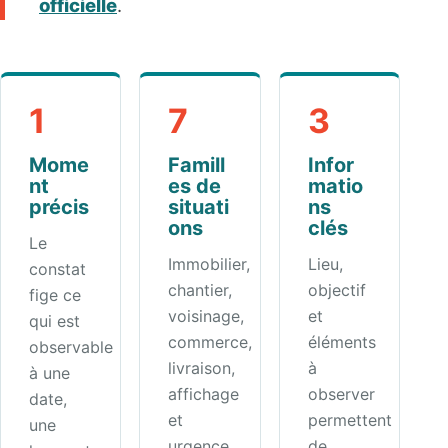
officielle
.
1
7
3
Mome
Famill
Infor
nt
es de
matio
précis
situati
ns
ons
clés
Le
Immobilier,
Lieu,
constat
chantier,
objectif
fige ce
voisinage,
et
qui est
commerce,
éléments
observable
livraison,
à
à une
affichage
observer
date,
et
permettent
une
urgence.
de