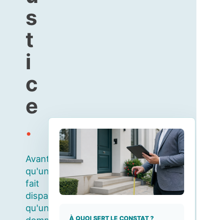
s
t
i
c
e
.
Avant
qu'un
fait
disparaisse,
qu'un
À QUOI SERT LE CONSTAT ?