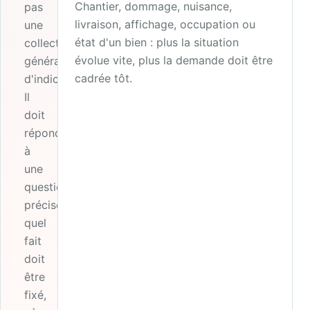
Chantier, dommage, nuisance,
pas
livraison, affichage, occupation ou
une
état d'un bien : plus la situation
collecte
évolue vite, plus la demande doit être
générale
cadrée tôt.
d'indices.
Il
doit
répondre
à
une
question
précise :
quel
fait
doit
être
fixé,