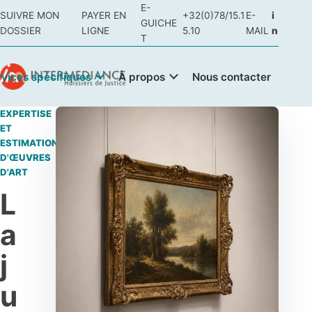
E-
SUIVRE MON
PAYER EN
+32(0)78/15.1
E-
i
GUICHE
DOSSIER
LIGNE
5.10
MAIL
n
T
rvices spécifiques
À propos
Nous contacter
EXPERTISE
ET
ESTIMATION
D'ŒUVRES
D'ART
L
a
j
u