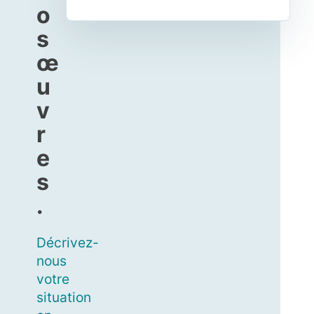
o
s
œ
u
v
r
e
s
.
Décrivez-
nous
votre
situation