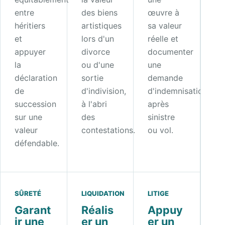
entre
des biens
œuvre à
héritiers
artistiques
sa valeur
et
lors d'un
réelle et
appuyer
divorce
documenter
la
ou d'une
une
déclaration
sortie
demande
de
d'indivision,
d'indemnisation
succession
à l'abri
après
sur une
des
sinistre
valeur
contestations.
ou vol.
défendable.
SÛRETÉ
LIQUIDATION
LITIGE
Garant
Réalis
Appuy
ir une
er un
er un