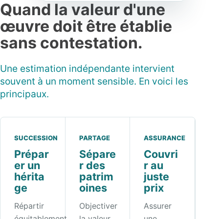
Quand la valeur d'une
œuvre doit être établie
sans contestation.
Une estimation indépendante intervient
souvent à un moment sensible. En voici les
principaux.
SUCCESSION
PARTAGE
ASSURANCE
Prépar
Sépare
Couvri
er un
r des
r au
hérita
patrim
juste
ge
oines
prix
Répartir
Objectiver
Assurer
équitablement
la valeur
une