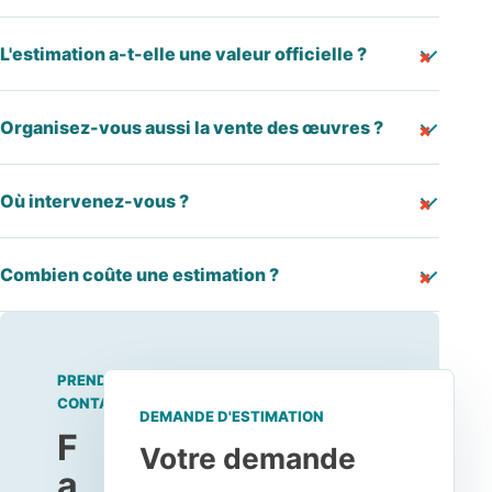
L'estimation a-t-elle une valeur officielle ?
Organisez-vous aussi la vente des œuvres ?
Où intervenez-vous ?
Combien coûte une estimation ?
PRENDRE
CONTACT
DEMANDE D'ESTIMATION
F
Votre demande
a