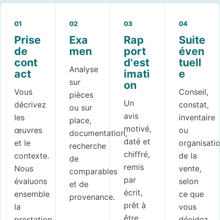
01
02
03
04
Prise
Exa
Rap
Suite
de
men
port
éven
cont
d'est
tuell
Analyse
act
imati
e
sur
on
Vous
Conseil,
pièces
Un
décrivez
constat,
ou sur
avis
les
inventaire
place,
motivé,
œuvres
ou
documentation,
daté et
et le
organisati
recherche
chiffré,
contexte.
de la
de
remis
Nous
vente,
comparables
par
évaluons
selon
et de
écrit,
ensemble
ce que
provenance.
prêt à
la
vous
être
prestation
décidez.