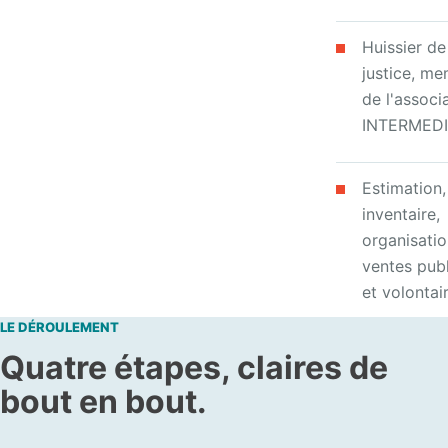
Huissier de
justice, m
de l'associ
INTERMED
Estimation,
inventaire,
organisati
ventes pub
et volontai
LE DÉROULEMENT
Quatre étapes, claires de
bout en bout.