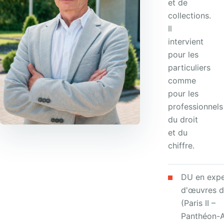
et de
collections.
Il
intervient
pour les
particuliers
comme
pour les
professionnels
du droit
et du
chiffre.
DU en expe
d'œuvres d
(Paris II –
Panthéon-A