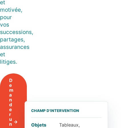
et
motivée,
pour
vos
successions,
partages,
assurances
et
litiges.
D
e
m
a
n
d
e
CHAMP D'INTERVENTION
r
u
n
Objets
Tableaux,