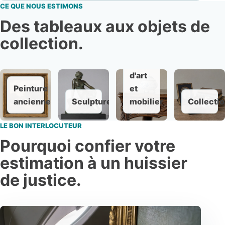
CE QUE NOUS ESTIMONS
Des tableaux aux objets de
collection.
Objet
d'art
Peinture
et
ancienne
Sculpture
mobilier
Collecti
LE BON INTERLOCUTEUR
Pourquoi confier votre
estimation à un huissier
de justice.