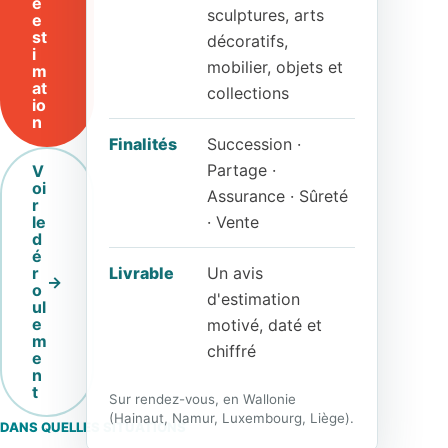
e
sculptures, arts
e
st
décoratifs,
i
mobilier, objets et
m
at
collections
io
n
Finalités
Succession ·
Partage ·
V
oi
Assurance · Sûreté
r
le
· Vente
d
é
r
Livrable
Un avis
o
d'estimation
ul
e
motivé, daté et
m
chiffré
e
n
t
Sur rendez-vous, en Wallonie
(Hainaut, Namur, Luxembourg, Liège).
DANS QUELLES SITUATIONS