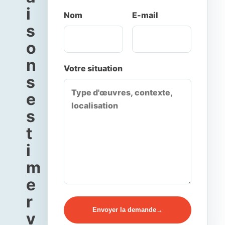
i
Nom
E-mail
s
o
n
Votre situation
s
e
s
t
i
m
e
r
Envoyer la demande
v