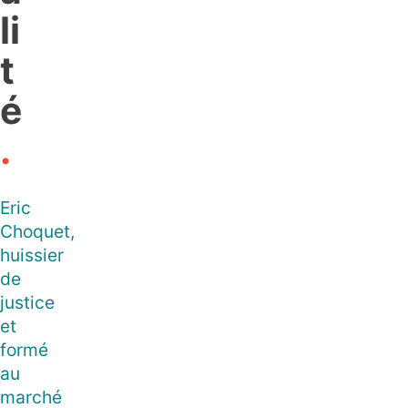
li
t
é
.
Eric
Choquet,
huissier
de
justice
et
formé
au
marché