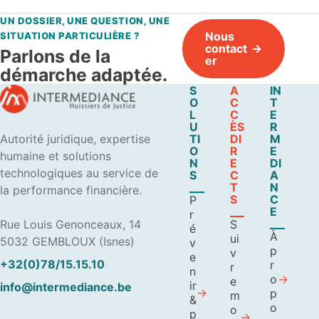
UN DOSSIER, UNE QUESTION, UNE
Nous
SITUATION PARTICULIÈRE ?
contact
Parlons de la
er
démarche adaptée.
S
A
IN
O
C
T
L
C
E
U
ÈS
R
Autorité juridique, expertise
TI
DI
M
O
R
E
humaine et solutions
N
E
DI
technologiques au service de
S
C
A
T
N
la performance financière.
S
C
P
E
r
Rue Louis Genonceaux, 14
S
é
À
ui
5032 GEMBLOUX (Isnes)
v
p
v
e
+32(0)78/15.15.10
r
r
n
o
e
ir
info@intermediance.be
p
m
&
o
o
p