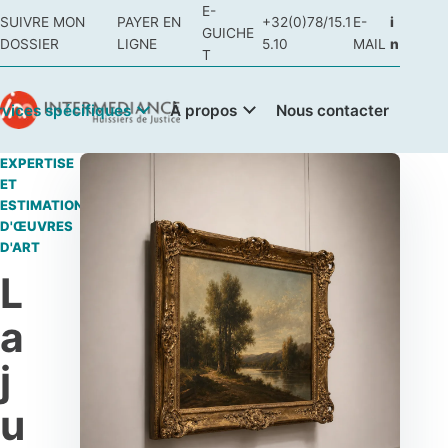
E-
SUIVRE MON
PAYER EN
+32(0)78/15.1
E-
i
GUICHE
DOSSIER
LIGNE
5.10
MAIL
n
T
rvices spécifiques
À propos
Nous contacter
EXPERTISE
ET
ESTIMATION
D'ŒUVRES
D'ART
L
a
j
u