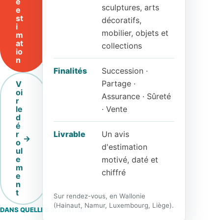
e
sculptures, arts
e
st
décoratifs,
i
mobilier, objets et
m
at
collections
io
n
Finalités
Succession ·
Partage ·
V
oi
Assurance · Sûreté
r
le
· Vente
d
é
r
Livrable
Un avis
o
d'estimation
ul
e
motivé, daté et
m
chiffré
e
n
t
Sur rendez-vous, en Wallonie
(Hainaut, Namur, Luxembourg, Liège).
DANS QUELLES SITUATIONS