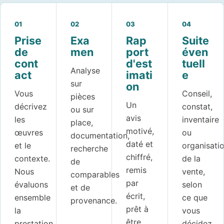
01
02
03
04
Prise
Exa
Rap
Suite
de
men
port
éven
cont
d'est
tuell
Analyse
act
imati
e
sur
on
Vous
Conseil,
pièces
Un
décrivez
constat,
ou sur
avis
les
inventaire
place,
motivé,
œuvres
ou
documentation,
daté et
et le
organisati
recherche
chiffré,
contexte.
de la
de
remis
Nous
vente,
comparables
par
évaluons
selon
et de
écrit,
ensemble
ce que
provenance.
prêt à
la
vous
être
prestation
décidez.