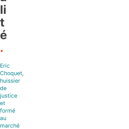
li
t
é
.
Eric
Choquet,
huissier
de
justice
et
formé
au
marché