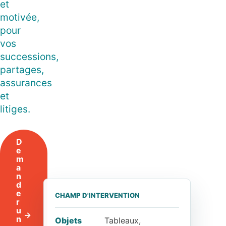
et
motivée,
pour
vos
successions,
partages,
assurances
et
litiges.
D
e
m
a
n
d
e
CHAMP D'INTERVENTION
r
u
n
Objets
Tableaux,