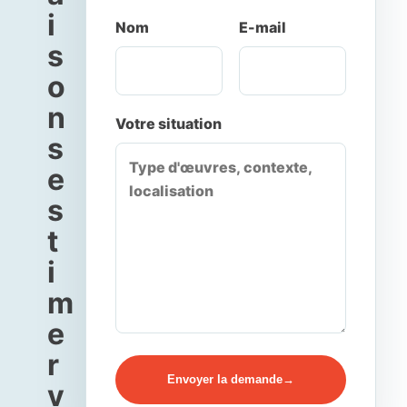
i
Nom
E-mail
s
o
n
Votre situation
s
e
s
t
i
m
e
r
Envoyer la demande
v