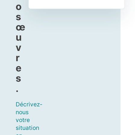
o
s
œ
u
v
r
e
s
.
Décrivez-
nous
votre
situation