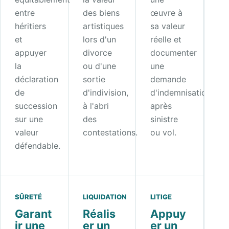
entre
des biens
œuvre à
héritiers
artistiques
sa valeur
et
lors d'un
réelle et
appuyer
divorce
documenter
la
ou d'une
une
déclaration
sortie
demande
de
d'indivision,
d'indemnisation
succession
à l'abri
après
sur une
des
sinistre
valeur
contestations.
ou vol.
défendable.
SÛRETÉ
LIQUIDATION
LITIGE
Garant
Réalis
Appuy
ir une
er un
er un