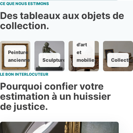
CE QUE NOUS ESTIMONS
Des tableaux aux objets de
collection.
Objet
d'art
Peinture
et
ancienne
Sculpture
mobilier
Collecti
LE BON INTERLOCUTEUR
Pourquoi confier votre
estimation à un huissier
de justice.