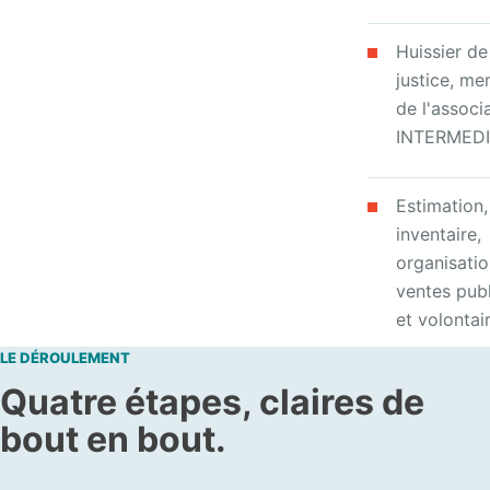
Huissier de
justice, m
de l'associ
INTERMED
Estimation,
inventaire,
organisati
ventes pub
et volontai
LE DÉROULEMENT
Quatre étapes, claires de
bout en bout.