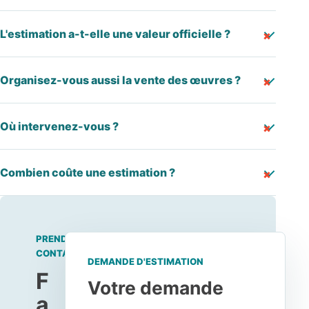
L'estimation a-t-elle une valeur officielle ?
Organisez-vous aussi la vente des œuvres ?
Où intervenez-vous ?
Combien coûte une estimation ?
PRENDRE
CONTACT
DEMANDE D'ESTIMATION
F
Votre demande
a