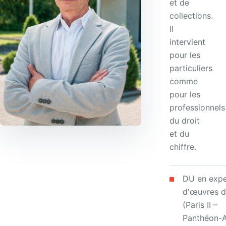
et de
collections.
Il
intervient
pour les
particuliers
comme
pour les
professionnels
du droit
et du
chiffre.
DU en expe
d'œuvres d
(Paris II –
Panthéon-A