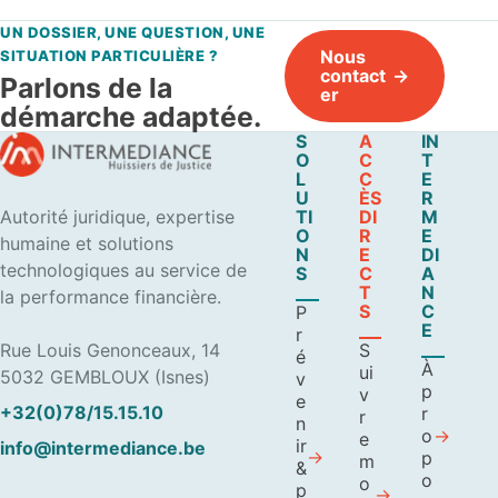
UN DOSSIER, UNE QUESTION, UNE
Nous
SITUATION PARTICULIÈRE ?
contact
Parlons de la
er
démarche adaptée.
S
A
IN
O
C
T
L
C
E
U
ÈS
R
Autorité juridique, expertise
TI
DI
M
O
R
E
humaine et solutions
N
E
DI
technologiques au service de
S
C
A
T
N
la performance financière.
S
C
P
E
r
Rue Louis Genonceaux, 14
S
é
À
ui
5032 GEMBLOUX (Isnes)
v
p
v
e
+32(0)78/15.15.10
r
r
n
o
e
ir
info@intermediance.be
p
m
&
o
o
p