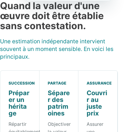
Quand la valeur d'une
œuvre doit être établie
sans contestation.
Une estimation indépendante intervient
souvent à un moment sensible. En voici les
principaux.
SUCCESSION
PARTAGE
ASSURANCE
Prépar
Sépare
Couvri
er un
r des
r au
hérita
patrim
juste
ge
oines
prix
Répartir
Objectiver
Assurer
équitablement
la valeur
une