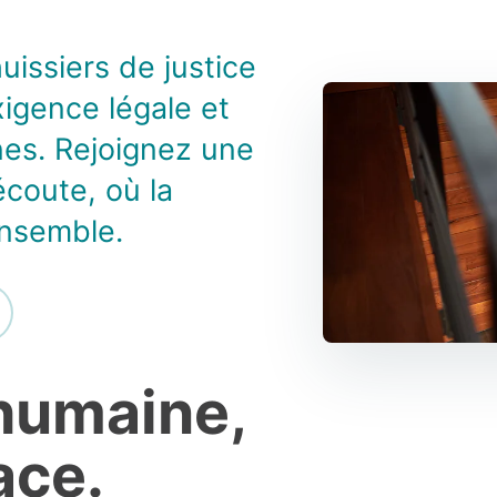
issiers de justice
exigence légale et
es. Rejoignez une
coute, où la
ensemble.
 humaine,
ace.