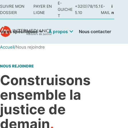
E-
SUIVRE MON
PAYER EN
+32(0)78/15.1
E-
i
GUICHE
DOSSIER
LIGNE
5.10
MAIL
n
T
rvices spécifiques
À propos
Nous contacter
Accueil
/
Nous rejoindre
NOUS REJOINDRE
Construisons
ensemble la
justice de
demain
.