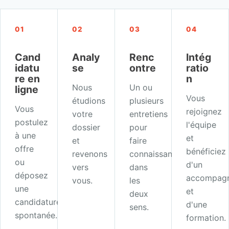
01
02
03
04
Cand
Analy
Renc
Intég
idatu
se
ontre
ratio
re en
n
Nous
Un ou
ligne
Vous
étudions
plusieurs
Vous
rejoignez
votre
entretiens
postulez
l'équipe
dossier
pour
à une
et
et
faire
offre
bénéficiez
revenons
connaissance,
ou
d'un
vers
dans
déposez
accompag
vous.
les
une
et
deux
candidature
d'une
sens.
spontanée.
formation.