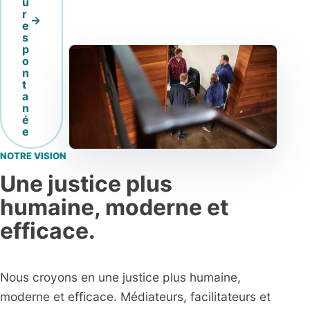
u
r
e
s
p
o
n
t
a
n
é
e
NOTRE VISION
Une justice plus
humaine, moderne et
efficace.
Nous croyons en une justice plus humaine,
moderne et efficace. Médiateurs, facilitateurs et