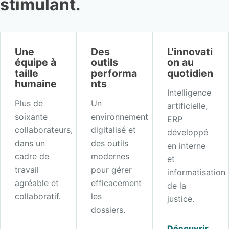
stimulant.
Une
Des
L'innovati
équipe à
outils
on au
taille
performa
quotidien
humaine
nts
Intelligence
Plus de
Un
artificielle,
soixante
environnement
ERP
collaborateurs,
digitalisé et
développé
dans un
des outils
en interne
cadre de
modernes
et
travail
pour gérer
informatisation
agréable et
efficacement
de la
collaboratif.
les
justice.
dossiers.
Découvrir