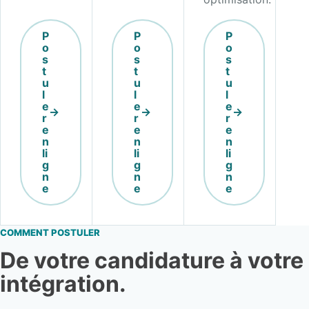
P
P
P
o
o
o
s
s
s
t
t
t
u
u
u
l
l
l
e
e
e
r
r
r
e
e
e
n
n
n
li
li
li
g
g
g
n
n
n
e
e
e
COMMENT POSTULER
De votre candidature à votre
intégration.