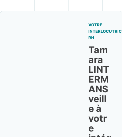
VOTRE
INTERLOCUTRICE
RH
Tam
ara
LINT
ERM
ANS
veill
e à
votr
e