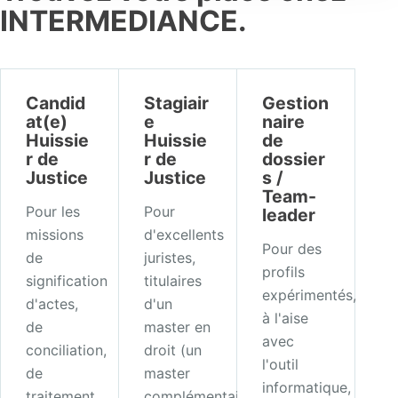
INTERMEDIANCE.
Candid
Stagiair
Gestion
at(e)
e
naire
Huissie
Huissie
de
r de
r de
dossier
Justice
Justice
s /
Team-
Pour les
Pour
leader
missions
d'excellents
Pour des
de
juristes,
profils
signification
titulaires
expérimentés,
d'actes,
d'un
à l'aise
de
master en
avec
conciliation,
droit (un
l'outil
de
master
informatique,
traitement
complémentaire