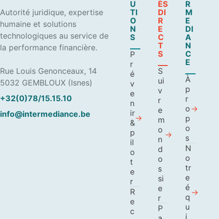
U
ÈS
R
Autorité juridique, expertise
TI
DI
M
O
R
E
humaine et solutions
N
E
DI
technologiques au service de
S
C
A
T
N
la performance financière.
S
C
P
E
r
Rue Louis Genonceaux, 14
S
é
À
ui
5032 GEMBLOUX (Isnes)
v
p
v
e
+32(0)78/15.15.10
r
r
n
o
e
ir
info@intermediance.be
p
m
&
o
o
p
s
n
il
N
d
o
o
o
t
tr
s
e
e
si
r
é
e
R
q
r
e
u
P
c
i
a