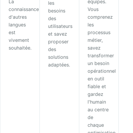
La
équipes.
les
connaissance
Vous
besoins
d'autres
comprenez
des
langues
les
utilisateurs
est
processus
et savez
vivement
métier,
proposer
souhaitée.
savez
des
transformer
solutions
un besoin
adaptées.
opérationnel
en outil
fiable et
gardez
l'humain
au centre
de
chaque
optimisation.