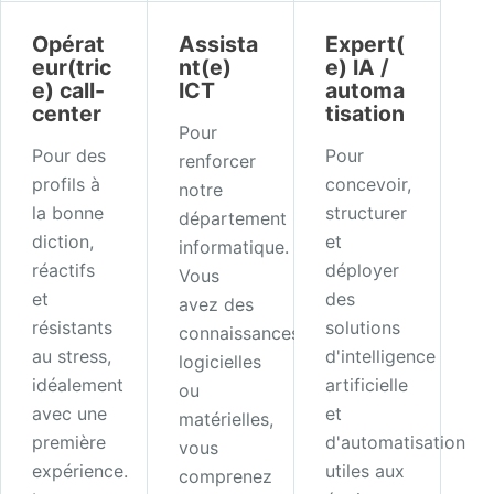
Opérat
Assista
Expert(
eur(tric
nt(e)
e) IA /
e) call-
ICT
automa
center
tisation
Pour
Pour des
Pour
renforcer
profils à
concevoir,
notre
la bonne
structurer
département
diction,
et
informatique.
réactifs
déployer
Vous
et
des
avez des
résistants
solutions
connaissances
au stress,
d'intelligence
logicielles
idéalement
artificielle
ou
avec une
et
matérielles,
première
d'automatisation
vous
expérience.
utiles aux
comprenez