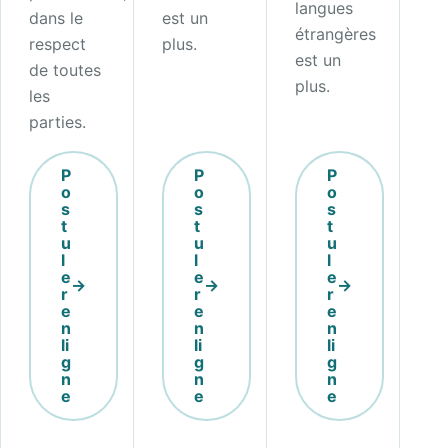
langues
dans le
est un
étrangères
respect
plus.
est un
de toutes
plus.
les
parties.
P
P
P
o
o
o
s
s
s
t
t
t
u
u
u
l
l
l
e
e
e
r
r
r
e
e
e
n
n
n
li
li
li
g
g
g
n
n
n
e
e
e