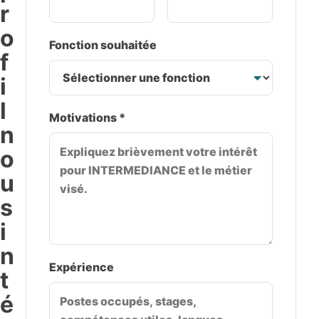
r
o
Fonction souhaitée
f
i
l
Motivations *
n
o
u
s
i
n
Expérience
t
é