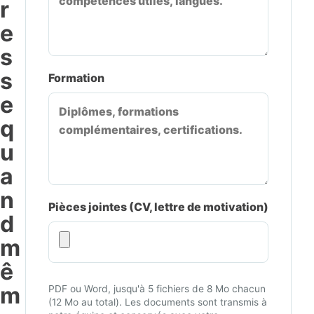
r
e
s
s
Formation
e
q
u
a
n
Pièces jointes (CV, lettre de motivation)
d
m
ê
m
PDF ou Word, jusqu'à 5 fichiers de 8 Mo chacun
(12 Mo au total). Les documents sont transmis à