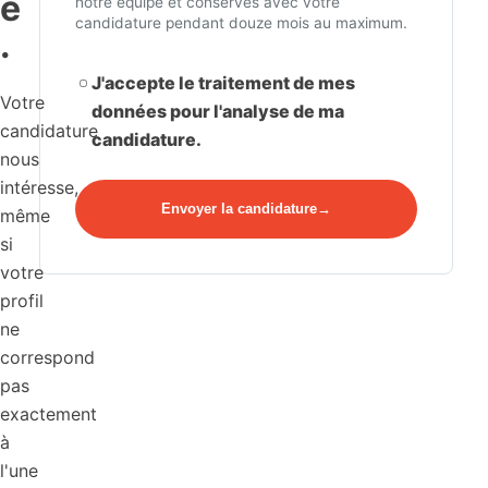
e
notre équipe et conservés avec votre
candidature pendant douze mois au maximum.
.
J'accepte le traitement de mes
Votre
données pour l'analyse de ma
candidature
candidature.
nous
intéresse,
Envoyer la candidature
même
si
votre
profil
ne
correspond
pas
exactement
à
l'une