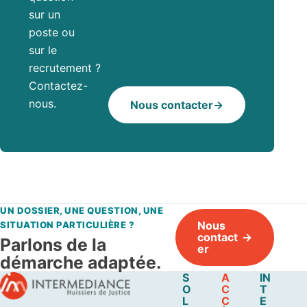
sur un
poste ou
sur le
recrutement ?
Contactez-
nous.
Nous contacter
UN DOSSIER, UNE QUESTION, UNE
Nous
SITUATION PARTICULIÈRE ?
contact
Parlons de la
er
démarche adaptée.
S
A
IN
O
C
T
L
C
E