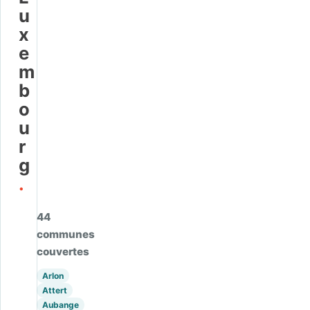
u
x
e
m
b
o
u
r
g
.
44
communes
couvertes
Arlon
Attert
Aubange