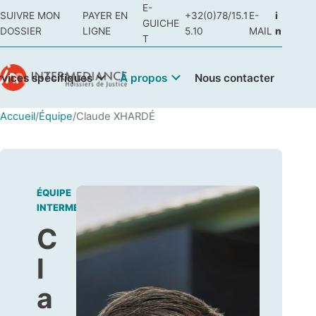
E-
SUIVRE MON
PAYER EN
+32(0)78/15.1
E-
i
GUICHE
DOSSIER
LIGNE
5.10
MAIL
n
T
rvices spécifiques
À propos
Nous contacter
Accueil
/
Équipe
/
Claude XHARDÉ
ÉQUIPE
INTERMEDIANCE
C
l
a