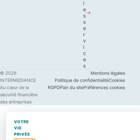
l
e
s
s
e
r
v
i
c
e
s
© 2026
Mentions légales
INTERMEDIANCE
Politique de confidentialité
Cookies
Au cœur de la
RGPD
Plan du site
Préférences cookies
sécurité financière
des entreprises
VOTRE
VIE
PRIVÉE