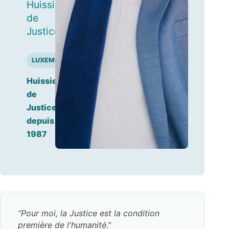
Huissier
de
Justice
LUXEMBOURG
Huissier
de
Justice
depuis
1987
Pour moi, la Justice est la condition
première de l'humanité.