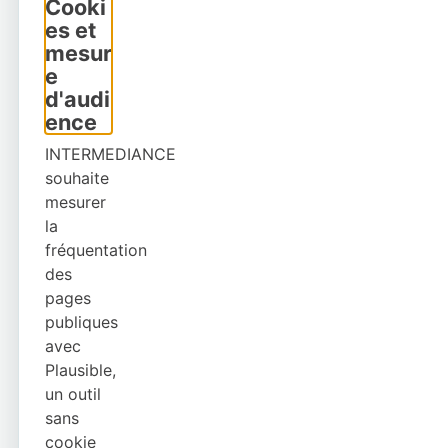
Cooki
es et
mesur
e
d'audi
ence
INTERMEDIANCE
souhaite
mesurer
la
fréquentation
des
pages
publiques
avec
Plausible,
un outil
sans
cookie