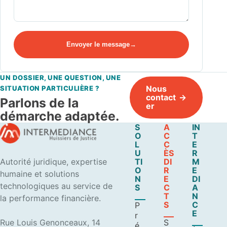
Envoyer le message
UN DOSSIER, UNE QUESTION, UNE
Nous
SITUATION PARTICULIÈRE ?
contact
Parlons de la
er
démarche adaptée.
S
A
IN
O
C
T
L
C
E
U
ÈS
R
Autorité juridique, expertise
TI
DI
M
O
R
E
humaine et solutions
N
E
DI
technologiques au service de
S
C
A
T
N
la performance financière.
S
C
P
E
r
Rue Louis Genonceaux, 14
S
é