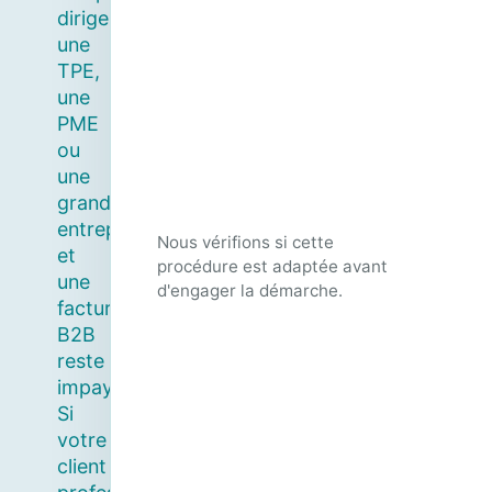
dirigez
une
TPE,
une
PME
ou
une
grande
entreprise
Nous vérifions si cette
et
procédure est adaptée avant
une
d'engager la démarche.
facture
B2B
reste
impayée ?
Si
votre
client