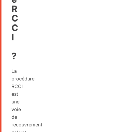
R
C
C
I
?
La
procédure
RCCI
est
une
voie
de
recouvrement