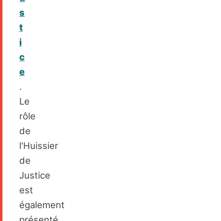
s
t
i
c
e
.
Le
rôle
de
l'Huissier
de
Justice
est
également
présenté