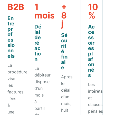
B2B
1
+
10
mois
8
%
En
j
tre
Dé
Ac
pr
lai
ce
of
Sé
de
ss
es
cu
ré
oir
sio
rit
ac
es
nn
é
tio
pl
els
fin
n
af
al
on
La
e
Le
né
procédure
s
débiteur
Après
vise
dispose
le
Les
les
d'un
délai
intérêts
factures
mois
d'un
et
liées
à
mois,
clauses
à
partir
huit
pénales
une