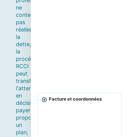
professionnel
ne
conteste
pas
réellement
la
dette,
la
procédure
RCCI
peut
transformer
l'attente
en
Facture et coordonnées
décision :
payer,
proposer
un
plan,