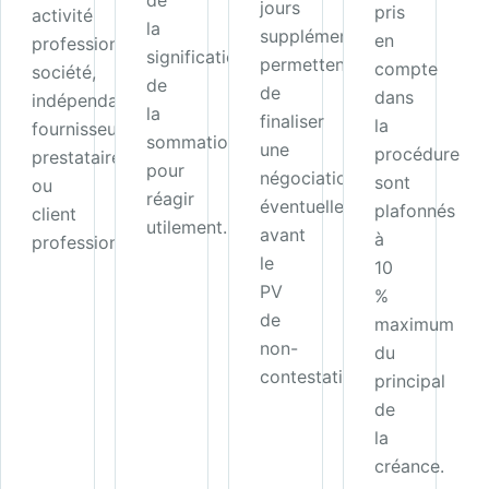
de
jours
pris
activité
la
supplémentaires
en
professionnelle :
signification
permettent
compte
société,
de
de
dans
indépendant,
la
finaliser
la
fournisseur,
sommation
une
procédure
prestataire
pour
négociation
sont
ou
réagir
éventuelle
plafonnés
client
utilement.
avant
à
professionnel.
le
10
PV
%
de
maximum
non-
du
contestation.
principal
de
la
créance.