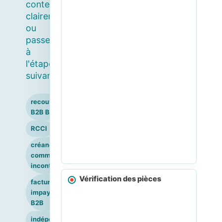
contester
clairement
ou
passer
à
l'étape
suivante.
recouvrement
B2B Belgique
RCCI
créance
commerciale
incontestée
Vérification des pièces
facture
impayée
B2B
indépendants