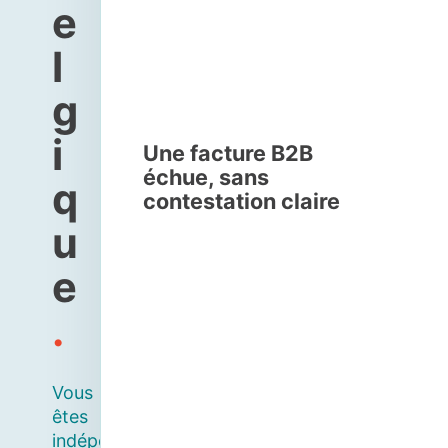
e
l
g
i
Une facture B2B
échue, sans
q
contestation claire
u
e
.
Vous
êtes
indépendant,