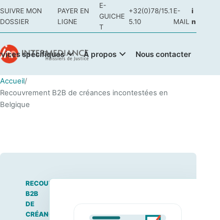
E-
SUIVRE MON
PAYER EN
+32(0)78/15.1
E-
i
GUICHE
DOSSIER
LIGNE
5.10
MAIL
n
T
rvices spécifiques
À propos
Nous contacter
Accueil
/
Recouvrement B2B de créances incontestées en
Belgique
RECOUVREMENT
B2B
DE
CRÉANCES