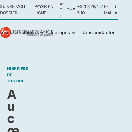
E-
SUIVRE MON
PAYER EN
+32(0)78/15.1
E-
i
GUICHE
DOSSIER
LIGNE
5.10
MAIL
n
T
rvices spécifiques
À propos
Nous contacter
HUISSIERS
DE
JUSTICE
A
u
c
œ