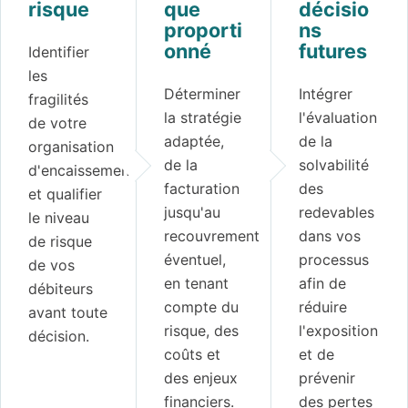
risque
que
décisio
proporti
ns
onné
futures
Identifier
les
Déterminer
Intégrer
fragilités
la stratégie
l'évaluation
de votre
adaptée,
de la
organisation
de la
solvabilité
d'encaissement
facturation
des
et qualifier
jusqu'au
redevables
le niveau
recouvrement
dans vos
de risque
éventuel,
processus
de vos
en tenant
afin de
débiteurs
compte du
réduire
avant toute
risque, des
l'exposition
décision.
coûts et
et de
des enjeux
prévenir
financiers.
des pertes