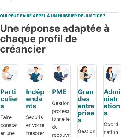
QUI PEUT FAIRE APPEL À UN HUISSIER DE JUSTICE ?
Une réponse adaptée à
chaque profil de
créancier
Parti
Indép
PME
Gran
Admi
culier
enda
des
nistr
Gestion
s
nts
entre
ation
profess
prise
s
Faire
Sécuris
ionnelle
s
Coordi
constat
er votre
du
Gestion
nation
er une
trésorer
recouvr