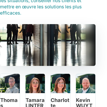
les situations, conseiller nos clients et
mettre en œuvre les solutions les plus
efficaces.
Thoma
Tamara
Charlot
Kevin
s
LINTER
te
WUYT