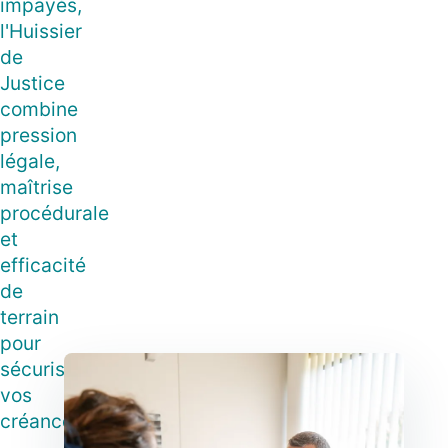
impayés,
l'Huissier
de
Justice
combine
pression
légale,
maîtrise
procédurale
et
efficacité
de
terrain
pour
sécuriser
vos
créances.