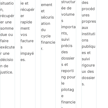
structur
des
situatio
ie et
ement
ée de
procéd
n,
récupér
et
volume
ures
récupér
er
sécuris
s
propres
er une
rapide
ation
importa
aux
somme
ment
du
nts,
instituti
due ou
vos
cycle
suivi
ons
faire
facture
financie
précis
publiqu
exécute
s
r.
des
es et
r une
impayé
dossier
suivi
décisio
es.
s et
rigoure
n de
reporti
ux des
justice.
ng pour
dossier
le
s.
pilotag
e
financie