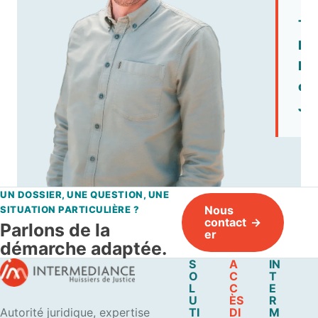
Th
DE
Hui
de
Jus
UN DOSSIER, UNE QUESTION, UNE
Nous
SITUATION PARTICULIÈRE ?
contact
Parlons de la
er
démarche adaptée.
S
A
IN
O
C
T
L
C
E
U
ÈS
R
Autorité juridique, expertise
TI
DI
M