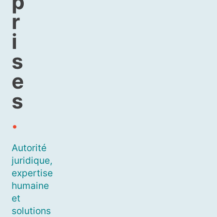
p
r
i
s
e
s
.
Autorité
juridique,
expertise
humaine
et
solutions