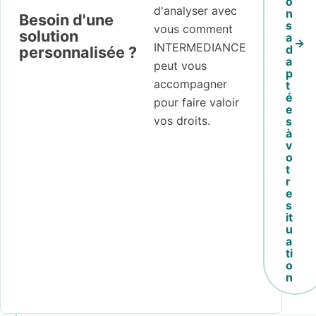
o
d'analyser avec
n
Besoin d'une
s
vous comment
solution
a
INTERMEDIANCE
d
personnalisée ?
a
peut vous
p
accompagner
t
é
pour faire valoir
e
vos droits.
s
à
v
o
t
r
e
s
it
u
a
ti
o
n