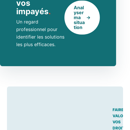
vos
Anal
impayés
.
yser
ma
Un regard
situa
tion
professionnel pour
identifier les solutions
les plus efficaces.
FAIRE
VALOIR
VOS
DROITS.