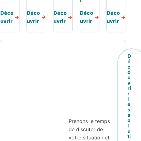
r.
Déco
Déco
Déco
Déco
Déco
uvrir
uvrir
uvrir
uvrir
uvrir
D
é
c
o
u
v
ri
r
l
e
s
s
o
Prenons le temps
l
de discuter de
u
ti
votre situation et