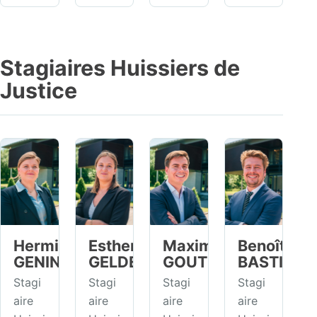
Stagiaires Huissiers de
Justice
Hermine
Esther
Maxime
Benoît
GENIN
GELDERS
GOUTERS
BASTIEN
Stagi
Stagi
Stagi
Stagi
aire
aire
aire
aire