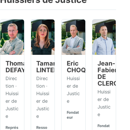
Thomas
Tamara
Eric
Jean-
DEFAYS
LINTERMANS
CHOQUET
Fabien
DE
Direc
Direc
Huissi
CLERCQ
tion ·
tion ·
er de
Huissi
Huissi
Huissi
Justic
er de
er de
er de
e
Justic
Justic
Justic
Fondat
e
e
e
eur
Fondat
Représ
Resso