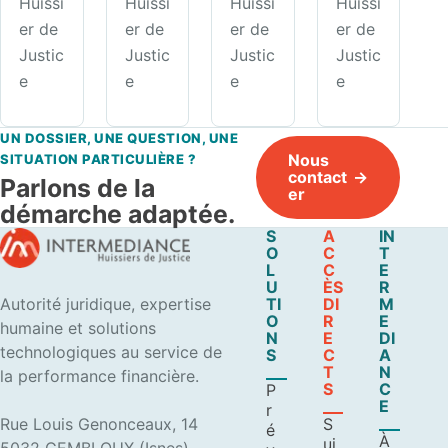
Huissi
Huissi
Huissi
Huissi
er de
er de
er de
er de
Justic
Justic
Justic
Justic
e
e
e
e
UN DOSSIER, UNE QUESTION, UNE
Nous
SITUATION PARTICULIÈRE ?
contact
Parlons de la
er
démarche adaptée.
S
A
IN
O
C
T
L
C
E
U
ÈS
R
Autorité juridique, expertise
TI
DI
M
O
R
E
humaine et solutions
N
E
DI
technologiques au service de
S
C
A
T
N
la performance financière.
S
C
P
E
r
Rue Louis Genonceaux, 14
S
é
À
ui