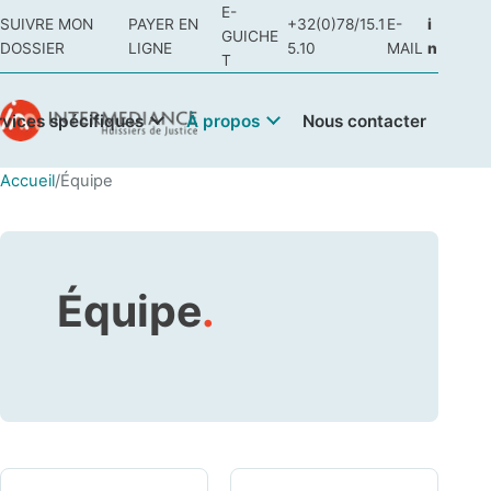
E-
SUIVRE MON
PAYER EN
+32(0)78/15.1
E-
i
GUICHE
DOSSIER
LIGNE
5.10
MAIL
n
T
rvices spécifiques
À propos
Nous contacter
Accueil
/
Équipe
Équipe
.