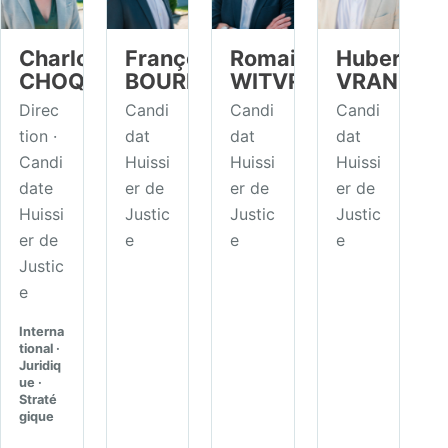
Charlotte
François
Romain
Hubert
CHOQUET
BOURDOUXHE
WITVROUW
VRANCKX
Direc
Candi
Candi
Candi
tion ·
dat
dat
dat
Candi
Huissi
Huissi
Huissi
date
er de
er de
er de
Huissi
Justic
Justic
Justic
er de
e
e
e
Justic
e
Interna
tional ·
Juridiq
ue ·
Straté
gique