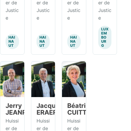
er de
er de
er de
er de
Justic
Justic
Justic
Justic
e
e
e
e
LUX
EM
HAI
HAI
HAI
BO
NA
NA
NA
UR
UT
UT
UT
G
Jerry
Jacques
Béatrice
JEANPIERRE
ERAERTS
CUITTE
Huissi
Huissi
Huissi
er de
er de
er de