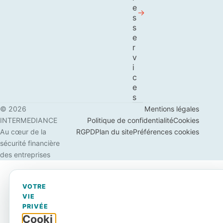
e
s
s
e
r
v
i
c
e
s
© 2026
Mentions légales
INTERMEDIANCE
Politique de confidentialité
Cookies
Au cœur de la
RGPD
Plan du site
Préférences cookies
sécurité financière
des entreprises
VOTRE
VIE
PRIVÉE
Cooki