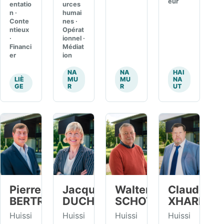
eur
entatio
urces
n ·
humai
Conte
nes ·
ntieux
Opérat
·
ionnel ·
Financi
Médiat
er
ion
NA
NA
HAI
LIÈ
MU
MU
NA
GE
R
R
UT
Pierre
Jacqueline
Walter
Claude
BERTRAND
DUCHATEAU
SCHOTTE
XHARDÉ
Huissi
Huissi
Huissi
Huissi