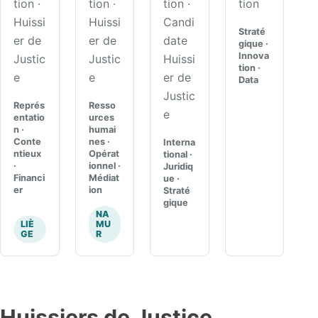
tion ·
tion ·
tion ·
tion
Huissi
Huissi
Candi
Straté
er de
er de
date
gique ·
Innova
Justic
Justic
Huissi
tion ·
e
e
er de
Data
Justic
Représ
Resso
e
entatio
urces
n ·
humai
Conte
nes ·
Interna
ntieux
Opérat
tional ·
·
ionnel ·
Juridiq
Financi
Médiat
ue ·
er
ion
Straté
gique
NA
LIÈ
MU
GE
R
Huissiers de Justice