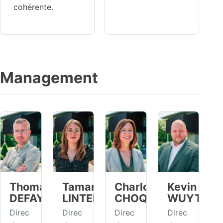
cohérente.
Management
Thomas
Tamara
Charlotte
Kevin
DEFAYS
LINTERMANS
CHOQUET
WUYTS
Direc
Direc
Direc
Direc