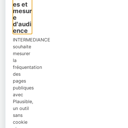
es et
mesur
e
d'audi
ence
INTERMEDIANCE
souhaite
mesurer
la
fréquentation
des
pages
publiques
avec
Plausible,
un outil
sans
cookie